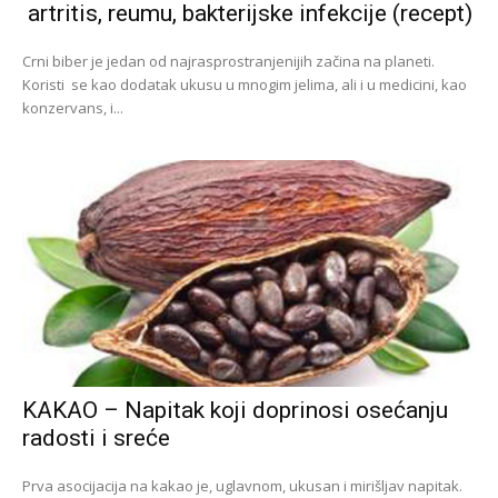
artritis, reumu, bakterijske infekcije (recept)
Crni biber je jedan od najrasprostranjenijih začina na planeti.
Koristi se kao dodatak ukusu u mnogim jelima, ali i u medicini, kao
konzervans, i...
KAKAO – Napitak koji doprinosi osećanju
radosti i sreće
Prva asocijacija na kakao je, uglavnom, ukusan i mirišljav napitak.