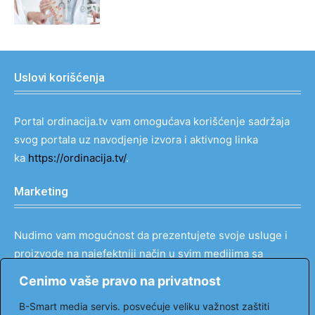
Uslovi korišćenja
Portal ordinacija.tv vam omogućava korišćenje sadržaja
svog portala uz navodjenje izvora i aktivnog linka
ka
https://ordinacija.tv/
.
Marketing
Nudimo vam mogućnost da prezentujete svoje usluge i
proizvode na najefektniji način u svim medijima sa
popustom do 90%.
Cenimo vaše pravo na privatnost
Kontakt: tel: 069 121 00 66
B-Smart media servis. posvećuje veliku važnost zaštiti
email:
markovic@ordinacija.tv