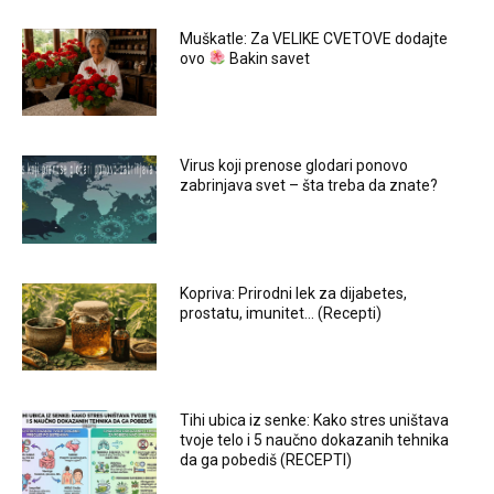
Muškatle: Za VELIKE CVETOVE dodajte
ovo
Bakin savet
Virus koji prenose glodari ponovo
zabrinjava svet – šta treba da znate?
Kopriva: Prirodni lek za dijabetes,
prostatu, imunitet… (Recepti)
Tihi ubica iz senke: Kako stres uništava
tvoje telo i 5 naučno dokazanih tehnika
da ga pobediš (RECEPTI)