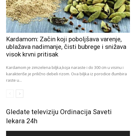
Kardamom: Začin koji poboljšava varenje,
ublažava nadimanje, čisti bubrege i snižava
visok krvni pritisak
Kardamom je zimzelena biljka,koja naraste i do 300 cm u visinu i
karakteriše je prilično debeli rizom. Ova biljka iz porodice đumbira
raste u...
Gledate televiziju Ordinacija Saveti
lekara 24h