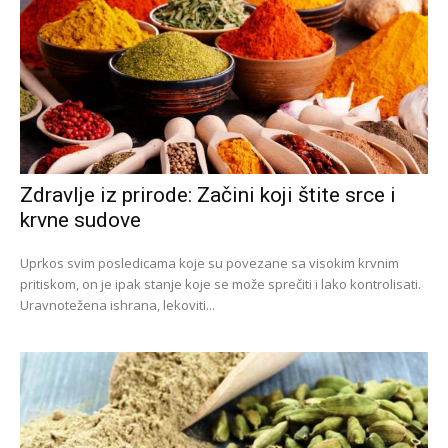
Zdravlje iz prirode: Začini koji štite srce i
krvne sudove
Uprkos svim posledicama koje su povezane sa visokim krvnim
pritiskom, on je ipak stanje koje se može sprečiti i lako kontrolisati.
Uravnotežena ishrana, lekoviti...