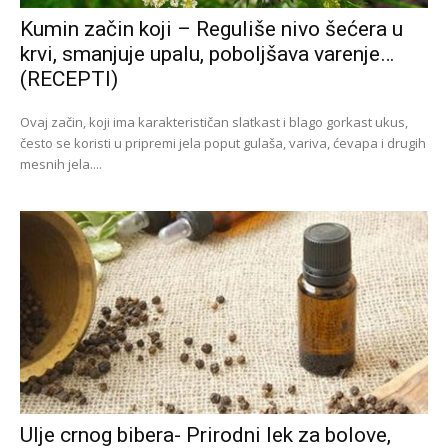
Kumin začin koji – Reguliše nivo šećera u
krvi, smanjuje upalu, poboljšava varenje…
(RECEPTI)
Ovaj začin, koji ima karakterističan slatkast i blago gorkast ukus,
često se koristi u pripremi jela poput gulaša, variva, ćevapa i drugih
mesnih jela....
Ulje crnog bibera- Prirodni lek za bolove,