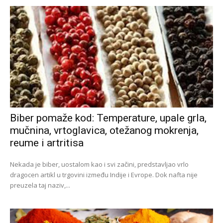
Biber pomaže kod: Temperature, upale grla,
mučnina, vrtoglavica, otežanog mokrenja,
reume i artritisa
Nekada je biber, uostalom kao i svi začini, predstavljao vrlo
dragocen artikl u trgovini između Indije i Evrope. Dok nafta nije
preuzela taj naziv,...