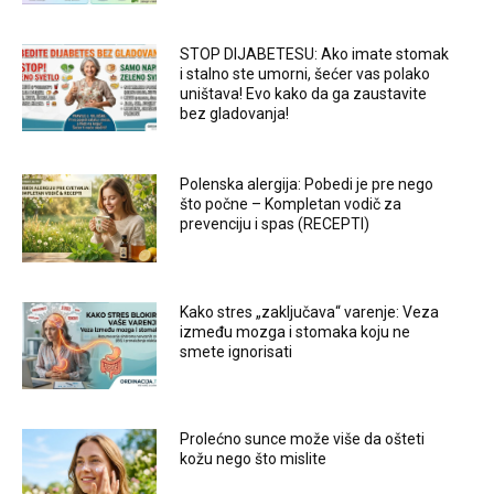
STOP DIJABETESU: Ako imate stomak
i stalno ste umorni, šećer vas polako
uništava! Evo kako da ga zaustavite
bez gladovanja!
Polenska alergija: Pobedi je pre nego
što počne – Kompletan vodič za
prevenciju i spas (RECEPTI)
Kako stres „zaključava“ varenje: Veza
između mozga i stomaka koju ne
smete ignorisati
Prolećno sunce može više da ošteti
kožu nego što mislite