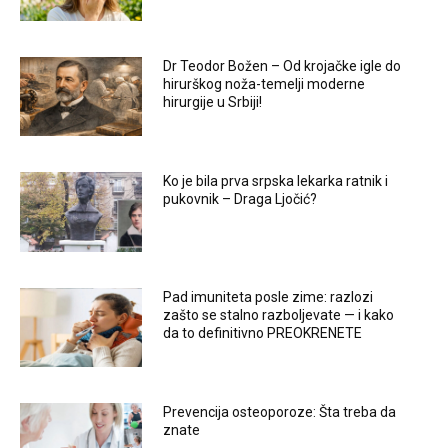
Dr Teodor Božen – Od krojačke igle do
hirurškog noža-temelji moderne
hirurgije u Srbiji!
Ko je bila prva srpska lekarka ratnik i
pukovnik – Draga Ljočić?
Pad imuniteta posle zime: razlozi
zašto se stalno razboljevate — i kako
da to definitivno PREOKRENETE
Prevencija osteoporoze: Šta treba da
znate