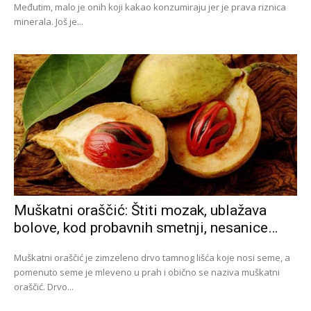
Međutim, malo je onih koji kakao konzumiraju jer je prava riznica
minerala. Još je...
Muškatni oraščić: Štiti mozak, ublažava
bolove, kod probavnih smetnji, nesanice…
Muškatni oraščić je zimzeleno drvo tamnog lišća koje nosi seme, a
pomenuto seme je mleveno u prah i obično se naziva muškatni
oraščić. Drvo...