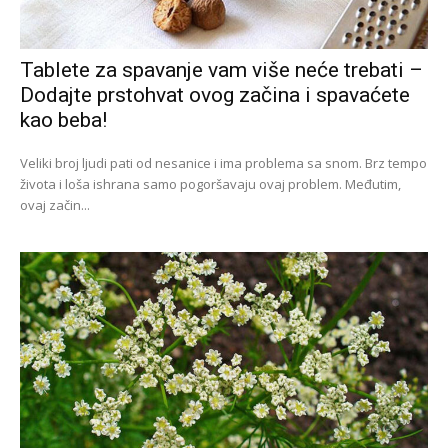
Tablete za spavanje vam više neće trebati –
Dodajte prstohvat ovog začina i spavaćete
kao beba!
Veliki broj ljudi pati od nesanice i ima problema sa snom. Brz tempo
života i loša ishrana samo pogoršavaju ovaj problem. Međutim,
ovaj začin...