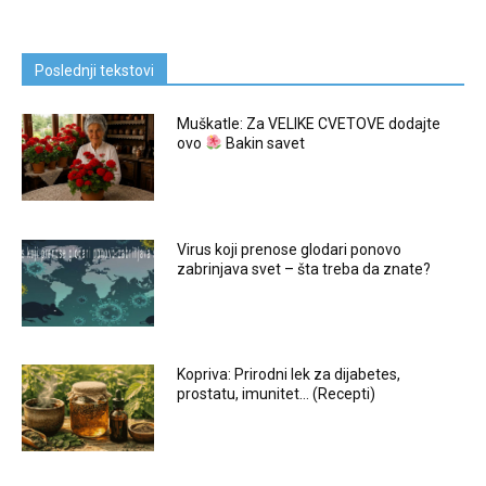
Poslednji tekstovi
Muškatle: Za VELIKE CVETOVE dodajte
ovo
Bakin savet
Virus koji prenose glodari ponovo
zabrinjava svet – šta treba da znate?
Kopriva: Prirodni lek za dijabetes,
prostatu, imunitet… (Recepti)