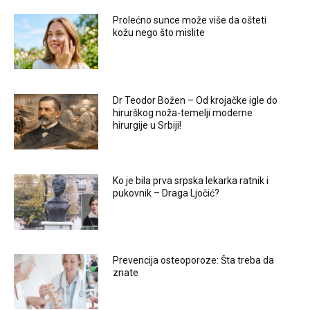
Prolećno sunce može više da ošteti
kožu nego što mislite
Dr Teodor Božen – Od krojačke igle do
hirurškog noža-temelji moderne
hirurgije u Srbiji!
Ko je bila prva srpska lekarka ratnik i
pukovnik – Draga Ljočić?
Prevencija osteoporoze: Šta treba da
znate