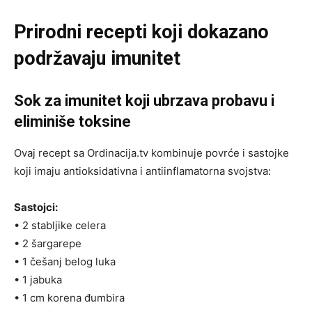
Prirodni recepti koji dokazano
podržavaju imunitet
Sok za imunitet koji ubrzava probavu i
eliminiše toksine
Ovaj recept sa Ordinacija.tv kombinuje povrće i sastojke
koji imaju antioksidativna i antiinflamatorna svojstva:
Sastojci:
• 2 stabljike celera
• 2 šargarepe
• 1 češanj belog luka
• 1 jabuka
• 1 cm korena đumbira