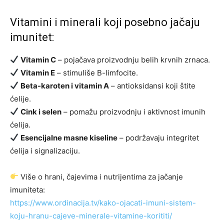
Vitamini i minerali koji posebno jačaju
imunitet:
Vitamin C
– pojačava proizvodnju belih krvnih zrnaca.
Vitamin E
– stimuliše B-limfocite.
Beta-karoten i vitamin A
– antioksidansi koji štite
ćelije.
Cink i selen
– pomažu proizvodnju i aktivnost imunih
ćelija.
Esencijalne masne kiseline
– podržavaju integritet
ćelija i signalizaciju.
Više o hrani, čajevima i nutrijentima za jačanje
imuniteta:
https://www.ordinacija.tv/kako-ojacati-imuni-sistem-
koju-hranu-cajeve-minerale-vitamine-korititi/