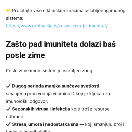
Pročitajte više o kliničkim znacima oslabljenog imunog
sistema:
https://www.ordinacija.tv/kakav-vam-je-imunitet/
Zašto pad imuniteta dolazi baš
posle zime
Posle zime imuni sistem je iscrpljen zbog:
Dugog perioda manjka sunčeve svetlosti
—
smanjena proizvodnja vitamina D koji je ključan za
imunološki odgovor.
Sezonskih virusa i infekcija
koje troše resurse
odbrane.
Stresa, umora i nedostatka sna
— koji smanjuju broj i
funkciju imunih ćelija.