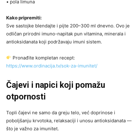
• pola limuna
Kako pripremiti:
Sve sastojke blendajte i pijte 200–300 ml dnevno. Ovo je
odličan prirodni imuno-napitak pun vitamina, minerala i
antioksidanata koji podržavaju imuni sistem.
Pronađite kompletan recept:
https://www.ordinacija.tv/sok-za-imunitet/
Čajevi i napici koji pomažu
otpornosti
Topli čajevi ne samo da greju telo, već doprinose i
poboljšanju krvotoka, relaksaciji i unosu antioksidanata —
što je važno za imunitet.