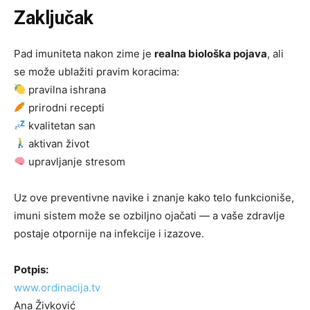
Zaključak
Pad imuniteta nakon zime je
realna biološka pojava
, ali
se može ublažiti pravim koracima:
pravilna ishrana
prirodni recepti
kvalitetan san
aktivan život
upravljanje stresom
Uz ove preventivne navike i znanje kako telo funkcioniše,
imuni sistem može se ozbiljno ojačati — a vaše zdravlje
postaje otpornije na infekcije i izazove.
Potpis:
www.ordinacija.tv
Ana Živković