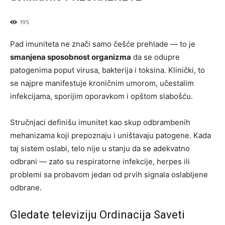
195
Pad imuniteta ne znači samo češće prehlade — to je
smanjena sposobnost organizma
da se odupre
patogenima poput virusa, bakterija i toksina. Klinički, to
se najpre manifestuje kroničnim umorom, učestalim
infekcijama, sporijim oporavkom i opštom slabošću.
Stručnjaci definišu imunitet kao skup odbrambenih
mehanizama koji prepoznaju i uništavaju patogene. Kada
taj sistem oslabi, telo nije u stanju da se adekvatno
odbrani — zato su respiratorne infekcije, herpes ili
problemi sa probavom jedan od prvih signala oslabljene
odbrane.
Gledate televiziju Ordinacija Saveti