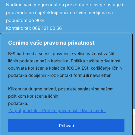
Nudimo vam mogućnost da prezentujete svoje usluge i
proizvode na najefektniji način u svim medijima sa
popustom do 90%.
Kontakt: tel: 069 121 00 66
email:
markovic@ordinacija.tv
Cenimo vaše pravo na privatnost
Pratite nas
B-Smart media servis. posvećuje veliku važnost zaštiti
ličnih podataka naših korisnika. Politika zaštite privatnosti
obuhvata korišćenje kolačića (COOKIES), korišćenje ličnih
podataka dobijenih kroz kontakt formu ili newsletter.
Facebook
Youtube
Klikom na dugme privati, postajete saglasni sa našom
© 2023. All rights reserved. Moja ordinacija portal.
politikom korišćenja ličnih
Kontakt
.
podataka.
Za potpuni tekst Politike privatnosti kliknite ovde.
Prihvati