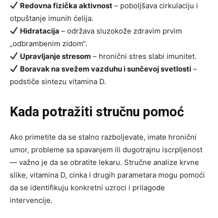
Redovna fizička aktivnost
– poboljšava cirkulaciju i
otpuštanje imunih ćelija.
Hidratacija
– održava sluzokože zdravim prvim
„odbrambenim zidom“.
Upravljanje stresom
– hronični stres slabi imunitet.
Boravak na svežem vazduhu i sunčevoj svetlosti
–
podstiče sintezu vitamina D.
Kada potražiti stručnu pomoć
Ako primetite da se stalno razboljevate, imate hronični
umor, probleme sa spavanjem ili dugotrajnu iscrpljenost
— važno je da se obratite lekaru. Stručne analize krvne
slike, vitamina D, cinka i drugih parametara mogu pomoći
da se identifikuju konkretni uzroci i prilagode
intervencije.