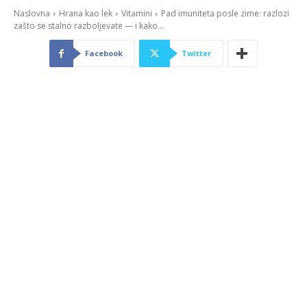
Naslovna
Hrana kao lek
Vitamini
Pad imuniteta posle zime: razlozi
zašto se stalno razboljevate — i kako...
Facebook
Twitter