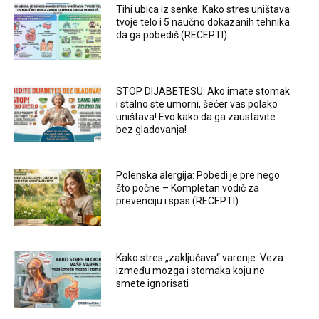
Tihi ubica iz senke: Kako stres uništava
tvoje telo i 5 naučno dokazanih tehnika
da ga pobediš (RECEPTI)
STOP DIJABETESU: Ako imate stomak
i stalno ste umorni, šećer vas polako
uništava! Evo kako da ga zaustavite
bez gladovanja!
Polenska alergija: Pobedi je pre nego
što počne – Kompletan vodič za
prevenciju i spas (RECEPTI)
Kako stres „zaključava“ varenje: Veza
između mozga i stomaka koju ne
smete ignorisati