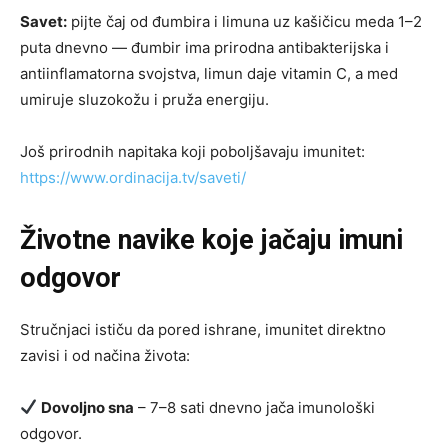
Savet:
pijte čaj od đumbira i limuna uz kašičicu meda 1–2
puta dnevno — đumbir ima prirodna antibakterijska i
antiinflamatorna svojstva, limun daje vitamin C, a med
umiruje sluzokožu i pruža energiju.
Još prirodnih napitaka koji poboljšavaju imunitet:
https://www.ordinacija.tv/saveti/
Životne navike koje jačaju imuni
odgovor
Stručnjaci ističu da pored ishrane, imunitet direktno
zavisi i od načina života:
Dovoljno sna
– 7–8 sati dnevno jača imunološki
odgovor.