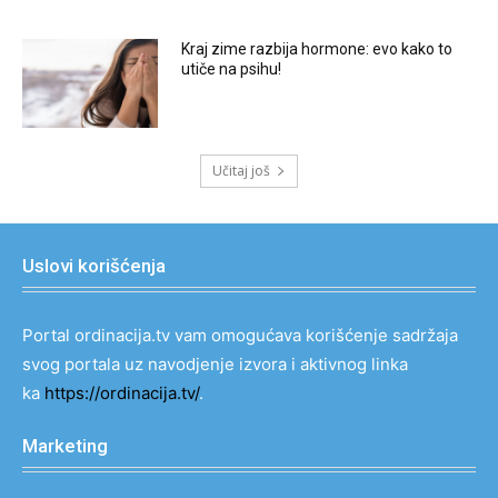
Kraj zime razbija hormone: evo kako to
utiče na psihu!
Učitaj još
Uslovi korišćenja
Portal ordinacija.tv vam omogućava korišćenje sadržaja
svog portala uz navodjenje izvora i aktivnog linka
ka
https://ordinacija.tv/
.
Marketing