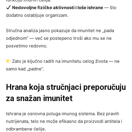
Nedovoljne fizičke aktivnosti i loše ishrane
— što
dodatno oslabljuje organizam.
Stručna analiza jasno pokazuje da imunitet ne „pada
odjednom“ — već se postepeno troši ako mu se ne
posvetimo redovno.
Zato je ključno raditi na imunitetu celog života — ne
samo kad „padne“.
Hrana koja stručnjaci preporučuju
za snažan imunitet
Ishrana je osnovna poluga imunog sistema. Bez pravih
nutrijenata, telo ne može efikasno da proizvodi antitela i
odbrambene ćelije.