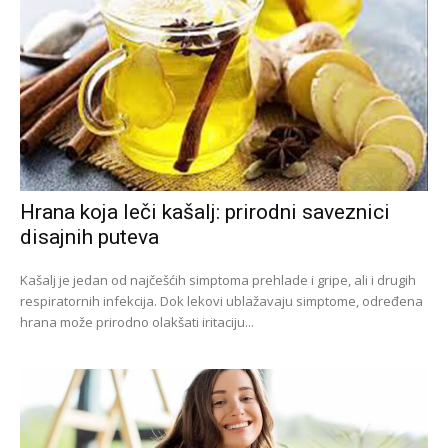
Hrana koja leči kašalj: prirodni saveznici
disajnih puteva
Kašalj je jedan od najčešćih simptoma prehlade i gripe, ali i drugih
respiratornih infekcija. Dok lekovi ublažavaju simptome, određena
hrana može prirodno olakšati iritaciju...