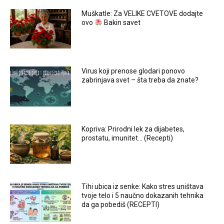
Muškatle: Za VELIKE CVETOVE dodajte
ovo
Bakin savet
Virus koji prenose glodari ponovo
zabrinjava svet – šta treba da znate?
Kopriva: Prirodni lek za dijabetes,
prostatu, imunitet… (Recepti)
Tihi ubica iz senke: Kako stres uništava
tvoje telo i 5 naučno dokazanih tehnika
da ga pobediš (RECEPTI)