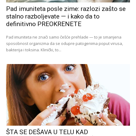
Pad imuniteta posle zime: razlozi zašto se
stalno razboljevate — i kako da to
definitivno PREOKRENETE
Pad imuniteta ne znači samo češće prehlade — to je smanjena
sposobnost organizma da se odupre patogenima poput virusa,
bakterija i toksina. Klinički, to...
ŠTA SE DEŠAVA U TELU KAD