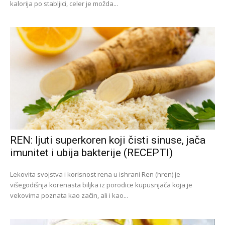
kalorija po stabljici, celer je možda...
REN: ljuti superkoren koji čisti sinuse, jača
imunitet i ubija bakterije (RECEPTI)
Lekovita svojstva i korisnost rena u ishrani Ren (hren) je
višegodišnja korenasta biljka iz porodice kupusnjača koja je
vekovima poznata kao začin, ali i kao...