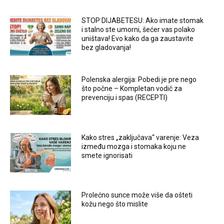
STOP DIJABETESU: Ako imate stomak
i stalno ste umorni, šećer vas polako
uništava! Evo kako da ga zaustavite
bez gladovanja!
Polenska alergija: Pobedi je pre nego
što počne – Kompletan vodič za
prevenciju i spas (RECEPTI)
Kako stres „zaključava“ varenje: Veza
između mozga i stomaka koju ne
smete ignorisati
Prolećno sunce može više da ošteti
kožu nego što mislite