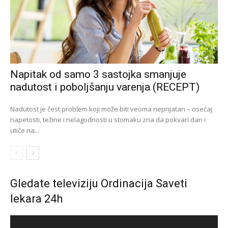
Napitak od samo 3 sastojka smanjuje
nadutost i poboljšanju varenja (RECEPT)
Nadutost je čest problem koji može biti veoma neprijatan – osećaj
napetosti, težine i nelagodnosti u stomaku zna da pokvari dan i
utiče na...
Gledate televiziju Ordinacija Saveti
lekara 24h