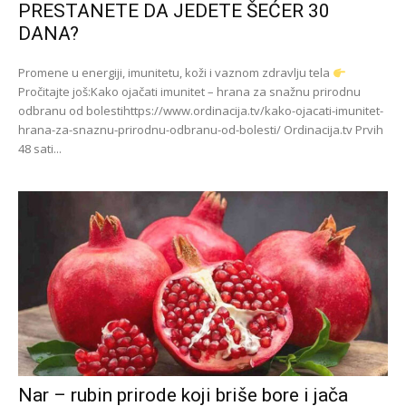
PRESTANETE DA JEDETE ŠEĆER 30
DANA?
Promene u energiji, imunitetu, koži i vaznom zdravlju tela
Pročitajte još:Kako ojačati imunitet – hrana za snažnu prirodnu
odbranu od bolestihttps://www.ordinacija.tv/kako-ojacati-imunitet-
hrana-za-snaznu-prirodnu-odbranu-od-bolesti/ Ordinacija.tv Prvih
48 sati...
Nar – rubin prirode koji briše bore i jača