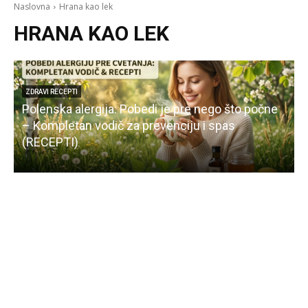
Naslovna
Hrana kao lek
HRANA KAO LEK
ZDRAVI RECEPTI
Polenska alergija: Pobedi je pre nego što počne
P
– Kompletan vodič za prevenciju i spas
s
(RECEPTI)