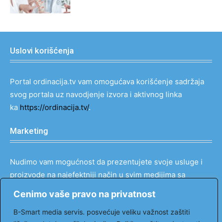
Uslovi korišćenja
Portal ordinacija.tv vam omogućava korišćenje sadržaja
svog portala uz navodjenje izvora i aktivnog linka
ka
https://ordinacija.tv/
.
Marketing
Nudimo vam mogućnost da prezentujete svoje usluge i
proizvode na najefektniji način u svim medijima sa
popustom do 90%.
Cenimo vaše pravo na privatnost
Kontakt: tel: 069 121 00 66
B-Smart media servis. posvećuje veliku važnost zaštiti
email:
markovic@ordinacija.tv