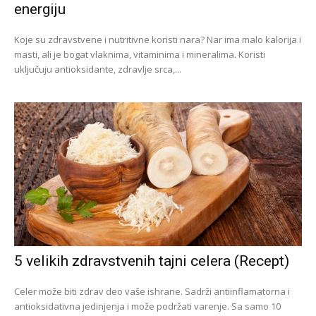
energiju
Koje su zdravstvene i nutritivne koristi nara? Nar ima malo kalorija i
masti, ali je bogat vlaknima, vitaminima i mineralima. Koristi
uključuju antioksidante, zdravlje srca,...
5 velikih zdravstvenih tajni celera (Recept)
Celer može biti zdrav deo vaše ishrane. Sadrži antiinflamatorna i
antioksidativna jedinjenja i može podržati varenje. Sa samo 10