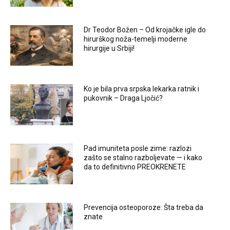
Dr Teodor Božen – Od krojačke igle do
hirurškog noža-temelji moderne
hirurgije u Srbiji!
Ko je bila prva srpska lekarka ratnik i
pukovnik – Draga Ljočić?
Pad imuniteta posle zime: razlozi
zašto se stalno razboljevate — i kako
da to definitivno PREOKRENETE
Prevencija osteoporoze: Šta treba da
znate