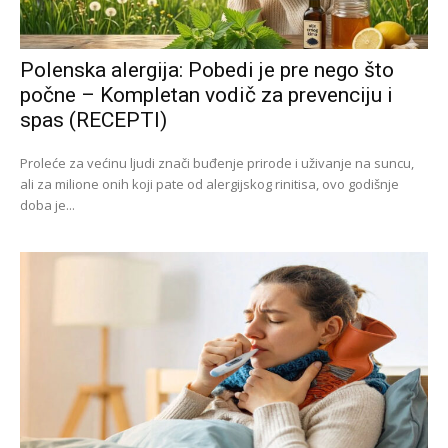
Polenska alergija: Pobedi je pre nego što
počne – Kompletan vodič za prevenciju i
spas (RECEPTI)
Proleće za većinu ljudi znači buđenje prirode i uživanje na suncu,
ali za milione onih koji pate od alergijskog rinitisa, ovo godišnje
doba je...