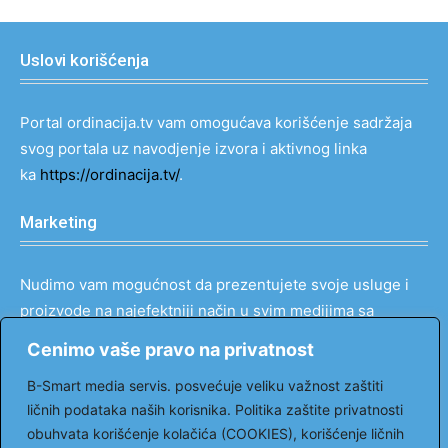
Uslovi korišćenja
Portal ordinacija.tv vam omogućava korišćenje sadržaja
svog portala uz navodjenje izvora i aktivnog linka
ka
https://ordinacija.tv/
.
Marketing
Nudimo vam mogućnost da prezentujete svoje usluge i
proizvode na najefektniji način u svim medijima sa
popustom do 90%.
Cenimo vaše pravo na privatnost
Kontakt: tel: 069 121 00 66
B-Smart media servis. posvećuje veliku važnost zaštiti
email:
markovic@ordinacija.tv
ličnih podataka naših korisnika. Politika zaštite privatnosti
obuhvata korišćenje kolačića (COOKIES), korišćenje ličnih
Pratite nas