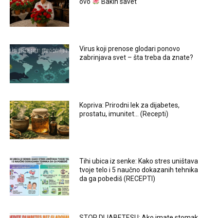
ovo
Bakin savet
Virus koji prenose glodari ponovo
zabrinjava svet – šta treba da znate?
Kopriva: Prirodni lek za dijabetes,
prostatu, imunitet… (Recepti)
Tihi ubica iz senke: Kako stres uništava
tvoje telo i 5 naučno dokazanih tehnika
da ga pobediš (RECEPTI)
STOP DIJABETESU: Ako imate stomak