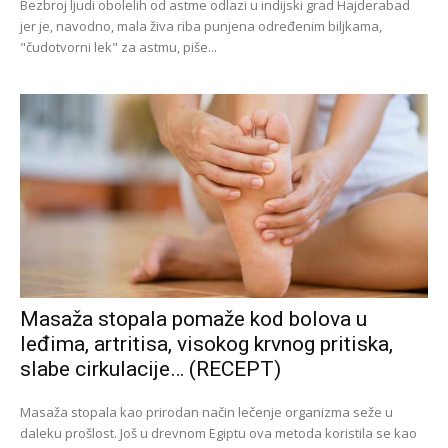
Bezbroj ljudi obolelih od astme odlazi u indijski grad Hajderabad
jer je, navodno, mala živa riba punjena određenim biljkama,
"čudotvorni lek" za astmu, piše...
Masaža stopala pomaže kod bolova u
leđima, artritisa, visokog krvnog pritiska,
slabe cirkulacije… (RECEPT)
Masaža stopala kao prirodan način lečenje organizma seže u
daleku prošlost. Još u drevnom Egiptu ova metoda koristila se kao