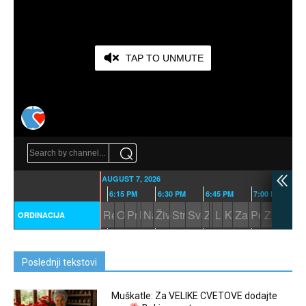
Poslednji tekstovi
Muškatle: Za VELIKE CVETOVE dodajte