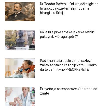
Dr Teodor Božen – Od krojačke igle do
hirurškog noža-temelji moderne
hirurgije u Srbiji!
Ko je bila prva srpska lekarka ratnik i
pukovnik – Draga Ljočić?
Pad imuniteta posle zime: razlozi
zašto se stalno razboljevate — i kako
da to definitivno PREOKRENETE
Prevencija osteoporoze: Šta treba da
znate