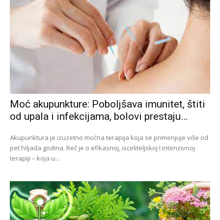
Moć akupunkture: Poboljšava imunitet, štiti
od upala i infekcijama, bolovi prestaju…
Akupunktura je izuzetno moćna terapija koja se primenjuje više od
pet hiljada godina. Reč je o efikasnoj, isceliteljskoj I intenzivnoj
terapiji – koja u...