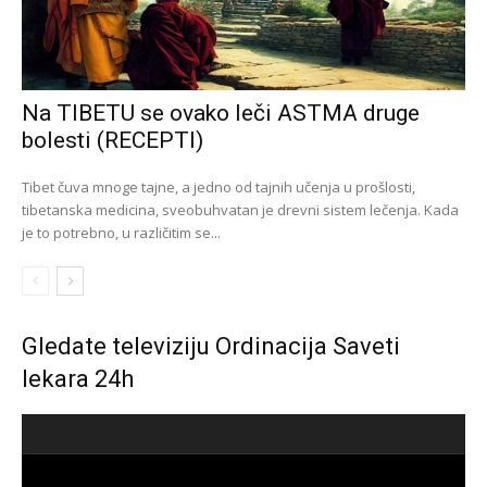
Na TIBETU se ovako leči ASTMA druge
bolesti (RECEPTI)
Tibet čuva mnoge tajne, a jedno od tajnih učenja u prošlosti,
tibetanska medicina, sveobuhvatan je drevni sistem lečenja. Kada
je to potrebno, u različitim se...
Gledate televiziju Ordinacija Saveti
lekara 24h