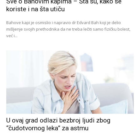
Sve o Bahovim kapima – Šta su, kako se
koriste i na šta utiču
Bahove kapi je osmislio i napravio dr Edvard Bah koji je delio
mišljenje svojih prethodnika da ne treba lečiti samo fizičku bolest,
već i...
U ovaj grad odlazi bezbroj ljudi zbog
“čudotvornog leka” za astmu