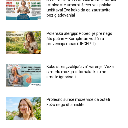
i stalno ste umorni, šećer vas polako
uništava! Evo kako da ga zaustavite
bez gladovanja!
Polenska alergija: Pobedi je pre nego
što počne – Kompletan vodič za
prevenciju i spas (RECEPTI)
Kako stres „zaključava“ varenje: Veza
između mozga i stomaka koju ne
smete ignorisati
Prolećno sunce može više da ošteti
kožu nego što mislite