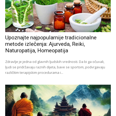
Upoznajte najpopularnije tradicionalne
metode izlečenja: Ajurveda, Reiki,
Naturopatija, Homeopatija
Zdravlje je jedna od glavnih ljudskih vrednosti. Da bi ga očuvali,
ljudi se pridržavaju raznih dijeta, bave se sportom, podvrgavaju
različitim terapijskim procedurama i...