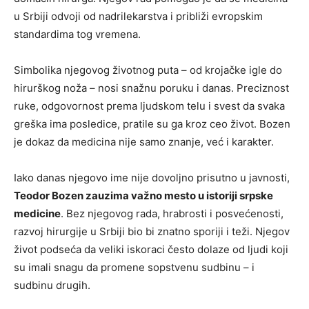
u Srbiji odvoji od nadrilekarstva i približi evropskim
standardima tog vremena.
Simbolika njegovog životnog puta – od krojačke igle do
hirurškog noža – nosi snažnu poruku i danas. Preciznost
ruke, odgovornost prema ljudskom telu i svest da svaka
greška ima posledice, pratile su ga kroz ceo život. Bozen
je dokaz da medicina nije samo znanje, već i karakter.
Iako danas njegovo ime nije dovoljno prisutno u javnosti,
Teodor Bozen zauzima važno mesto u istoriji srpske
medicine
. Bez njegovog rada, hrabrosti i posvećenosti,
razvoj hirurgije u Srbiji bio bi znatno sporiji i teži. Njegov
život podseća da veliki iskoraci često dolaze od ljudi koji
su imali snagu da promene sopstvenu sudbinu – i
sudbinu drugih.