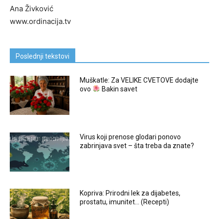
Ana Živković
www.ordinacija.tv
Poslednji tekstovi
Muškatle: Za VELIKE CVETOVE dodajte
ovo
Bakin savet
Virus koji prenose glodari ponovo
zabrinjava svet – šta treba da znate?
Kopriva: Prirodni lek za dijabetes,
prostatu, imunitet… (Recepti)