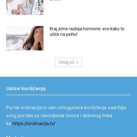
Kraj zime razbija hormone: evo kako to
utiče na psihu!
Učitaj još
Uslovi korišćenja
Portal ordinacija.tv vam omogućava korišćenje sadržaja
svog portala uz navodjenje izvora i aktivnog linka
ka
https://ordinacija.tv/
.