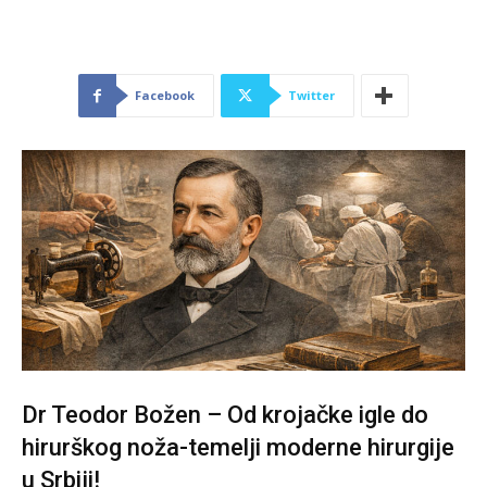
Facebook
Twitter
Dr Teodor Božen – Od krojačke igle do
hirurškog noža-temelji moderne hirurgije
u Srbiji!