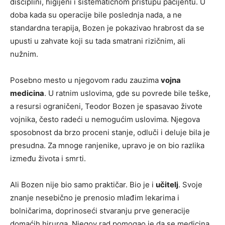
disciplini, higijeni i sistematičnom pristupu pacijentu. U
doba kada su operacije bile poslednja nada, a ne
standardna terapija, Bozen je pokazivao hrabrost da se
upusti u zahvate koji su tada smatrani rizičnim, ali
nužnim.
Posebno mesto u njegovom radu zauzima
vojna
medicina
. U ratnim uslovima, gde su povrede bile teške,
a resursi ograničeni, Teodor Bozen je spasavao živote
vojnika, često radeći u nemogućim uslovima. Njegova
sposobnost da brzo proceni stanje, odluči i deluje bila je
presudna. Za mnoge ranjenike, upravo je on bio razlika
između života i smrti.
Ali Bozen nije bio samo praktičar. Bio je i
učitelj
. Svoje
znanje nesebično je prenosio mlađim lekarima i
bolničarima, doprinoseći stvaranju prve generacije
domaćih hirurga. Njegov rad pomogao je da se medicina