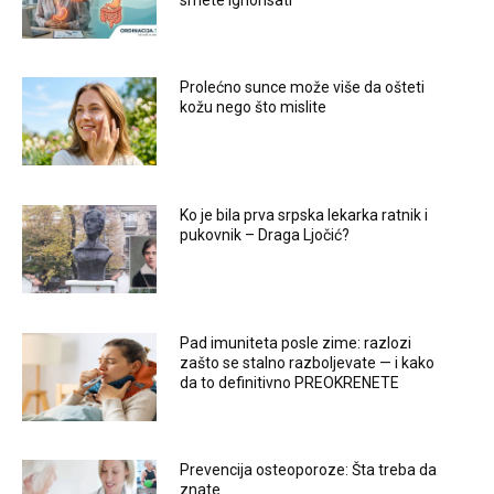
Prolećno sunce može više da ošteti
kožu nego što mislite
Ko je bila prva srpska lekarka ratnik i
pukovnik – Draga Ljočić?
Pad imuniteta posle zime: razlozi
zašto se stalno razboljevate — i kako
da to definitivno PREOKRENETE
Prevencija osteoporoze: Šta treba da
znate