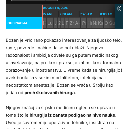
Bozen je vrlo rano pokazao interesovanje za ljudsko telo,
rane, povrede i načine da se bol ublaži. Njegova
radoznalost i ambicija odvele su ga putem medicinskog
usavršavanja, najpre kroz praksu, a zatim i kroz formalno
obrazovanje u inostranstvu. U vreme kada se hirurgija još
uvek borila sa visokim mortalitetom, infekcijama i
nedostatkom anestezije, Bozen se vraća u Srbiju kao
jedan od
prvih školovanih hirurga
.
Njegov značaj za srpsku medicinu ogleda se upravo u
tome što je
hirurgiju iz zanata podigao na nivo nauke
.
Uveo je savremenije operativne tehnike, insistirao na