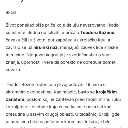
266
Život ponekad piše priče koje deluju neverovatno i kada
su istinite. Jedna od takvih je priča o
Teodoru Boženu
,
čoveku čiji je životni put započeo uz krojačku iglu, a
završio se uz
hirurški nož
, menjajući zauvek lice srpske
medicine. Njegova biografija je svedočanstvo o snazi
znanja, upornosti i vere da poreklo ne određuje domet
čoveka.
Teodor Bozen rođen je u prvoj polovini 19. veka u
skromnim okolnostima. Kao mladić, bavio se
krojačkim
zanatom
, poslom koji je zahtevao preciznost, mirnu ruku
i strpljenje – osobine koje će se kasnije pokazati kao
presudne u sasvim drugoj oblasti. U tadašnjoj Srbiji, gde
je medicina bila na početnim koracima, lekara je bilo