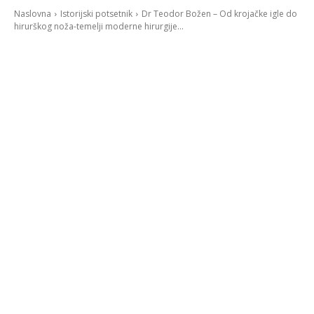
Naslovna
Istorijski potsetnik
Dr Teodor Božen – Od krojačke igle do
hirurškog noža-temelji moderne hirurgije...