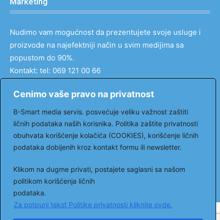
Marketing
Nudimo vam mogućnost da prezentujete svoje usluge i
proizvode na najefektniji način u svim medijima sa
popustom do 90%.
Kontakt: tel: 069 121 00 66
email:
markovic@ordinacija.tv
Cenimo vaše pravo na privatnost
Pratite nas
B-Smart media servis. posvećuje veliku važnost zaštiti
ličnih podataka naših korisnika. Politika zaštite privatnosti
obuhvata korišćenje kolačića (COOKIES), korišćenje ličnih
podataka dobijenih kroz kontakt formu ili newsletter.
Facebook
Youtube
Klikom na dugme privati, postajete saglasni sa našom
© 2023. All rights reserved. Moja ordinacija portal.
politikom korišćenja ličnih
Kontakt
.
podataka.
Za potpuni tekst Politike privatnosti kliknite ovde.