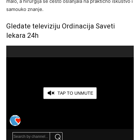
malo, a hirurgija se često oslanjala na praktično iskustvo i
samouko znanje.
Gledate televiziju Ordinacija Saveti
lekara 24h