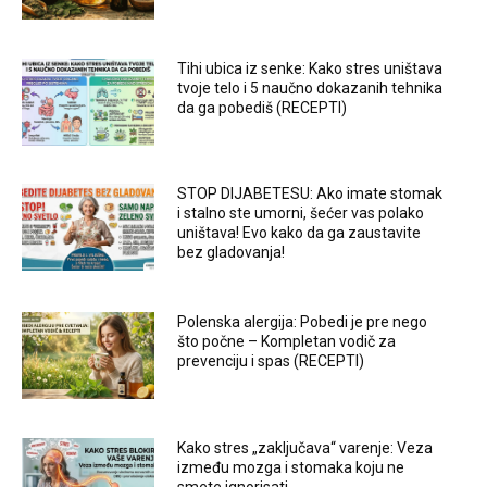
Tihi ubica iz senke: Kako stres uništava
tvoje telo i 5 naučno dokazanih tehnika
da ga pobediš (RECEPTI)
STOP DIJABETESU: Ako imate stomak
i stalno ste umorni, šećer vas polako
uništava! Evo kako da ga zaustavite
bez gladovanja!
Polenska alergija: Pobedi je pre nego
što počne – Kompletan vodič za
prevenciju i spas (RECEPTI)
Kako stres „zaključava“ varenje: Veza
između mozga i stomaka koju ne
smete ignorisati