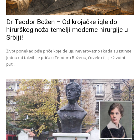
Dr Teodor Božen – Od krojačke igle do
hirurškog noža-temelji moderne hirurgije u
Srbiji!
Život ponekad piše priče koje deluju neverovatno i kada su istinite.
Jedna od takvih je priča o Teodoru Boženu, čoveku čiji je životni
put...