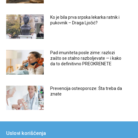
Ko je bila prva srpska lekarka ratnik i
pukovnik – Draga Ljočić?
Pad imuniteta posle zime: razlozi
zašto se stalno razboljevate — i kako
da to definitivno PREOKRENETE
Prevencija osteoporoze: Šta treba da
znate
Uslovi korišćenja