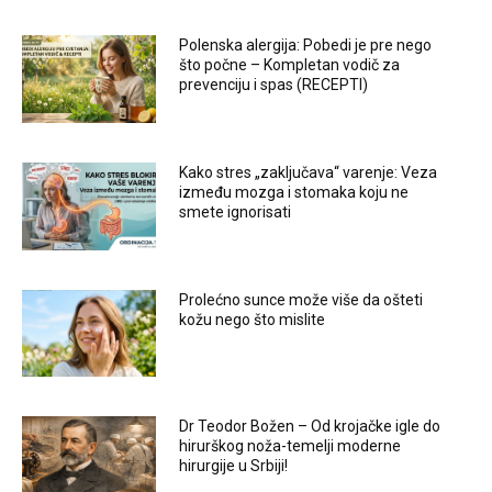
Polenska alergija: Pobedi je pre nego
što počne – Kompletan vodič za
prevenciju i spas (RECEPTI)
Kako stres „zaključava“ varenje: Veza
između mozga i stomaka koju ne
smete ignorisati
Prolećno sunce može više da ošteti
kožu nego što mislite
Dr Teodor Božen – Od krojačke igle do
hirurškog noža-temelji moderne
hirurgije u Srbiji!