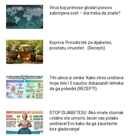
Virus koji prenose glodari ponovo
zabrinjava svet – šta treba da znate?
Kopriva: Prirodni lek za dijabetes,
prostatu, imunitet… (Recepti)
Tihi ubica iz senke: Kako stres uništava
tvoje telo i 5 naučno dokazanih tehnika
da ga pobediš (RECEPTI)
STOP DIJABETESU: Ako imate stomak
i stalno ste umorni, šećer vas polako
uništava! Evo kako da ga zaustavite
bez gladovanja!