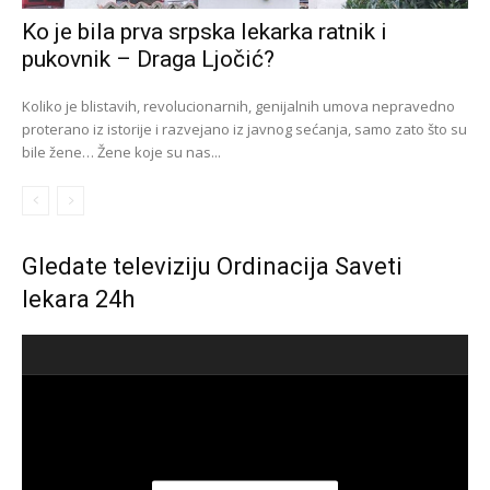
Ko je bila prva srpska lekarka ratnik i
pukovnik – Draga Ljočić?
Koliko je blistavih, revolucionarnih, genijalnih umova nepravedno
proterano iz istorije i razvejano iz javnog sećanja, samo zato što su
bile žene… Žene koje su nas...
Gledate televiziju Ordinacija Saveti
lekara 24h