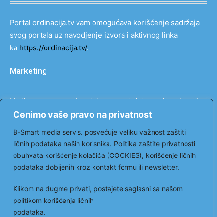
Portal ordinacija.tv vam omogućava korišćenje sadržaja
svog portala uz navodjenje izvora i aktivnog linka
ka
https://ordinacija.tv/
.
Marketing
Nudimo vam mogućnost da prezentujete svoje usluge i
proizvode na najefektniji način u svim medijima sa
Cenimo vaše pravo na privatnost
popustom do 90%.
B-Smart media servis. posvećuje veliku važnost zaštiti
Kontakt: tel: 069 121 00 66
ličnih podataka naših korisnika. Politika zaštite privatnosti
email:
markovic@ordinacija.tv
obuhvata korišćenje kolačića (COOKIES), korišćenje ličnih
podataka dobijenih kroz kontakt formu ili newsletter.
Pratite nas
Klikom na dugme privati, postajete saglasni sa našom
politikom korišćenja ličnih
podataka.
Facebook
Youtube