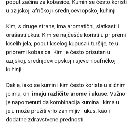
poput začina za kobasice. Kumin se često koristi
u azijskoj, afričkoj i srednjoevropskoj kuhinji.
Kim, s druge strane, ima aromatični, slatkasti i
orašasti ukus. Kim se najčešće koristi u pripremi
kiselih jela, poput kiselog kupusa i turšije, te u
pripremi kobasica. Kim je često prisutan u
azijskoj, srednjoevropskoj i sjevernoafričkoj
kuhinji.
Dakle, iako se kumin i kim često koriste u sličnim
jelima, oni
imaju različite arome i ukuse
. Važno
je napomenuti da kombinacija kumina i kima u
jelu može pružiti vrlo zanimljiv i ukus, kao i
dodatne zdravstvene prednosti.