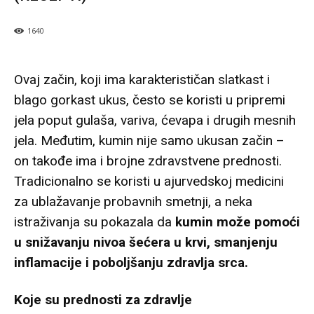
1640
Ovaj začin, koji ima karakterističan slatkast i
blago gorkast ukus, često se koristi u pripremi
jela poput gulaša, variva, ćevapa i drugih mesnih
jela. Međutim, kumin nije samo ukusan začin –
on takođe ima i brojne zdravstvene prednosti.
Tradicionalno se koristi u ajurvedskoj medicini
za ublažavanje probavnih smetnji, a neka
istraživanja su pokazala da
kumin može pomoći
u snižavanju nivoa šećera u krvi, smanjenju
inflamacije i poboljšanju zdravlja srca.
Koje su prednosti za zdravlje