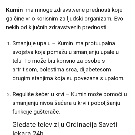
Kumin
ima mnoge zdravstvene prednosti koje
ga čine vrlo korisnim za ljudski organizam. Evo
nekih od ključnih zdravstvenih prednosti:
Smanjuje upalu – Kumin ima protuupalna
svojstva koja pomažu u smanjenju upale u
telu. To može biti korisno za osobe s
artritisom, bolestima srca, dijabetesom i
drugim stanjima koja su povezana s upalom.
Reguliše šećer u krvi – Kumin može pomoći u
smanjenju nivoa šećera u krvi i poboljšanju
funkcije gušterače.
Gledate televiziju Ordinacija Saveti
lekara 24h