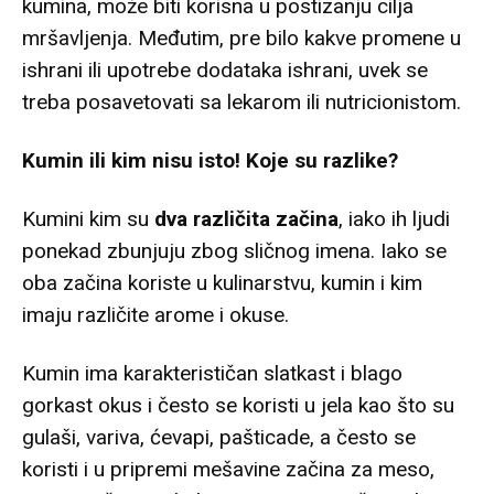
kumina, može biti korisna u postizanju cilja
mršavljenja. Međutim, pre bilo kakve promene u
ishrani ili upotrebe dodataka ishrani, uvek se
treba posavetovati sa lekarom ili nutricionistom.
Kumin ili kim nisu isto! Koje su razlike?
Kumini kim su
dva različita začina
, iako ih ljudi
ponekad zbunjuju zbog sličnog imena. Iako se
oba začina koriste u kulinarstvu, kumin i kim
imaju različite arome i okuse.
Kumin ima karakterističan slatkast i blago
gorkast okus i često se koristi u jela kao što su
gulaši, variva, ćevapi, pašticade, a često se
koristi i u pripremi mešavine začina za meso,