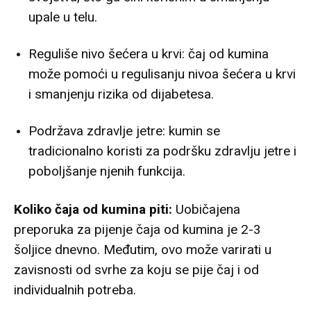
upale u telu.
Reguliše nivo šećera u krvi: čaj od kumina
može pomoći u regulisanju nivoa šećera u krvi
i smanjenju rizika od dijabetesa.
Podržava zdravlje jetre: kumin se
tradicionalno koristi za podršku zdravlju jetre i
poboljšanje njenih funkcija.
Koliko čaja od kumina piti:
Uobičajena
preporuka za pijenje čaja od kumina je 2-3
šoljice dnevno. Međutim, ovo može varirati u
zavisnosti od svrhe za koju se pije čaj i od
individualnih potreba.