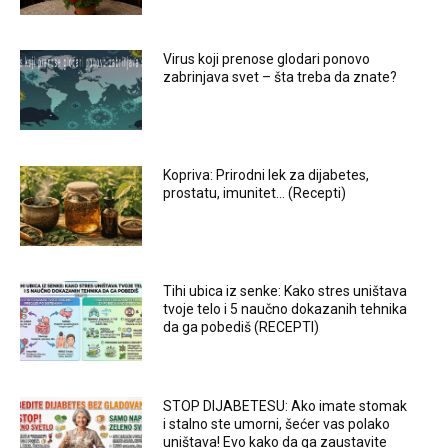
Virus koji prenose glodari ponovo
zabrinjava svet – šta treba da znate?
Kopriva: Prirodni lek za dijabetes,
prostatu, imunitet… (Recepti)
Tihi ubica iz senke: Kako stres uništava
tvoje telo i 5 naučno dokazanih tehnika
da ga pobediš (RECEPTI)
STOP DIJABETESU: Ako imate stomak
i stalno ste umorni, šećer vas polako
uništava! Evo kako da ga zaustavite