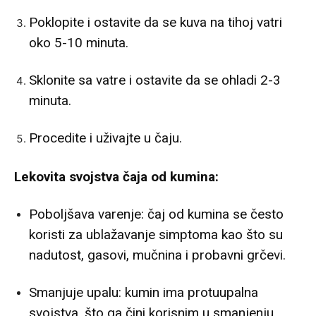
Poklopite i ostavite da se kuva na tihoj vatri
oko 5-10 minuta.
Sklonite sa vatre i ostavite da se ohladi 2-3
minuta.
Procedite i uživajte u čaju.
Lekovita svojstva čaja od kumina:
Poboljšava varenje: čaj od kumina se često
koristi za ublažavanje simptoma kao što su
nadutost, gasovi, mučnina i probavni grčevi.
Smanjuje upalu: kumin ima protuupalna
svojstva, što ga čini korisnim u smanjenju