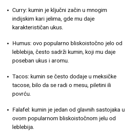
Curry: kumin je ključni začin u mnogim
indijskim kari jelima, gde mu daje
karakterističan ukus.
Humus: ovo popularno bliskoistočno jelo od
leblebija, često sadrži kumin, koji mu daje
poseban ukus i aromu.
Tacos: kumin se često dodaje u meksičke
tacose, bilo da se radi o mesu, piletini ili
povrću.
Falafel: kumin je jedan od glavnih sastojaka u
ovom popularnom bliskoistočnom jelu od
leblebija.