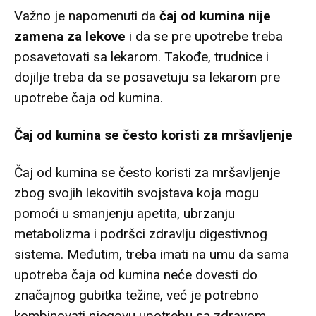
Važno je napomenuti da
čaj od kumina nije
zamena za lekove
i da se pre upotrebe treba
posavetovati sa lekarom. Takođe, trudnice i
dojilje treba da se posavetuju sa lekarom pre
upotrebe čaja od kumina.
Čaj od kumina se često koristi za mršavljenje
Čaj od kumina se često koristi za mršavljenje
zbog svojih lekovitih svojstava koja mogu
pomoći u smanjenju apetita, ubrzanju
metabolizma i podršci zdravlju digestivnog
sistema. Međutim, treba imati na umu da sama
upotreba čaja od kumina neće dovesti do
značajnog gubitka težine, već je potrebno
kombinovati njegovu upotrebu sa zdravom