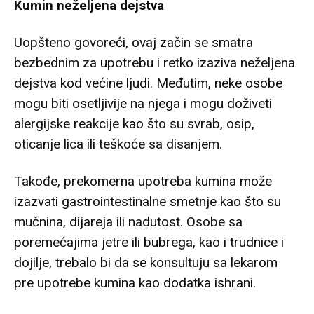
Kumin neželjena dejstva
Uopšteno govoreći, ovaj začin se smatra
bezbednim za upotrebu i retko izaziva neželjena
dejstva kod većine ljudi. Međutim, neke osobe
mogu biti osetljivije na njega i mogu doživeti
alergijske reakcije kao što su svrab, osip,
oticanje lica ili teškoće sa disanjem.
Takođe, prekomerna upotreba kumina može
izazvati gastrointestinalne smetnje kao što su
mučnina, dijareja ili nadutost. Osobe sa
poremećajima jetre ili bubrega, kao i trudnice i
dojilje, trebalo bi da se konsultuju sa lekarom
pre upotrebe kumina kao dodatka ishrani.