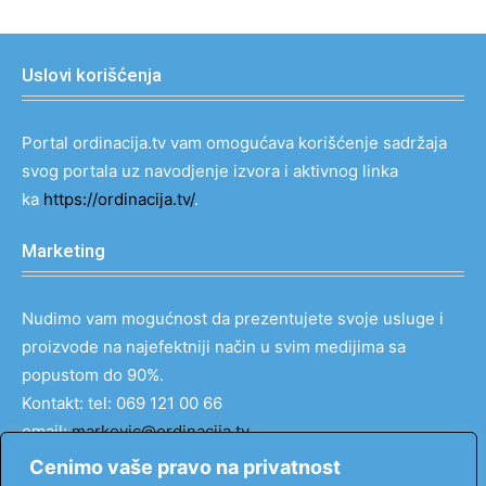
Uslovi korišćenja
Portal ordinacija.tv vam omogućava korišćenje sadržaja
svog portala uz navodjenje izvora i aktivnog linka
ka
https://ordinacija.tv/
.
Marketing
Nudimo vam mogućnost da prezentujete svoje usluge i
proizvode na najefektniji način u svim medijima sa
popustom do 90%.
Kontakt: tel: 069 121 00 66
email:
markovic@ordinacija.tv
Cenimo vaše pravo na privatnost
Pratite nas