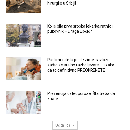
hirurgije u Srbiji!
Ko je bila prva srpska lekarka ratnik i
pukovnik – Draga Ljočić?
Pad imuniteta posle zime: razlozi
zašto se stalno razboljevate — i kako
da to definitivno PREOKRENETE
Prevencija osteoporoze: Šta treba da
znate
Učitaj još