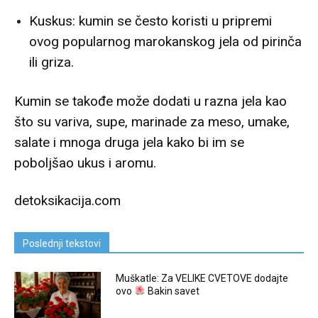
Kuskus: kumin se često koristi u pripremi
ovog popularnog marokanskog jela od pirinča
ili griza.
Kumin se takođe može dodati u razna jela kao
što su variva, supe, marinade za meso, umake,
salate i mnoga druga jela kako bi im se
poboljšao ukus i aromu.
detoksikacija.com
Poslednji tekstovi
Muškatle: Za VELIKE CVETOVE dodajte
ovo
Bakin savet