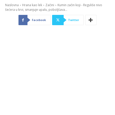
Naslovna
Hrana kao lek
Začini
Kumin začin koji - Reguliše nivo
šećera u krvi, smanjuje upalu, poboljšava...
Facebook
Twitter