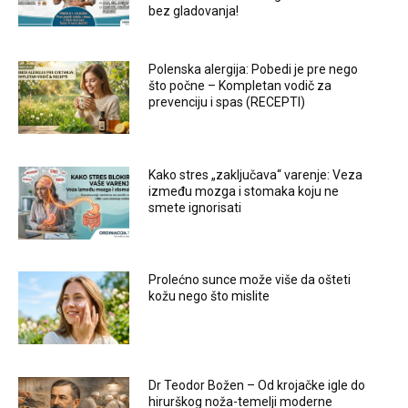
bez gladovanja!
Polenska alergija: Pobedi je pre nego
što počne – Kompletan vodič za
prevenciju i spas (RECEPTI)
Kako stres „zaključava“ varenje: Veza
između mozga i stomaka koju ne
smete ignorisati
Prolećno sunce može više da ošteti
kožu nego što mislite
Dr Teodor Božen – Od krojačke igle do
hirurškog noža-temelji moderne