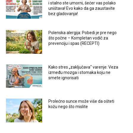
i stalno ste umorni, šećer vas polako
uništava! Evo kako da ga zaustavite
bez gladovanja!
Polenska alergija: Pobedi je pre nego
što počne – Kompletan vodič za
prevenciju i spas (RECEPTI)
Kako stres „zaključava“ varenje: Veza
između mozga i stomaka koju ne
smete ignorisati
Prolećno sunce može više da ošteti
kožu nego što mislite