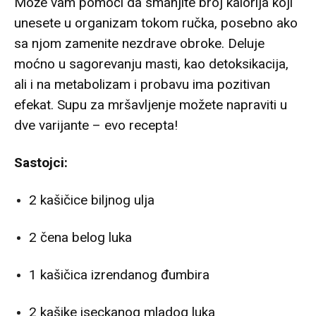
Može vam pomoći da smanjite broj kalorija koji
unesete u organizam tokom ručka, posebno ako
sa njom zamenite nezdrave obroke. Deluje
moćno u sagorevanju masti, kao detoksikacija,
ali i na metabolizam i probavu ima pozitivan
efekat. Supu za mršavljenje možete napraviti u
dve varijante – evo recepta!
Sastojci:
2 kašičice biljnog ulja
2 čena belog luka
1 kašičica izrendanog đumbira
2 kašike iseckanog mladog luka