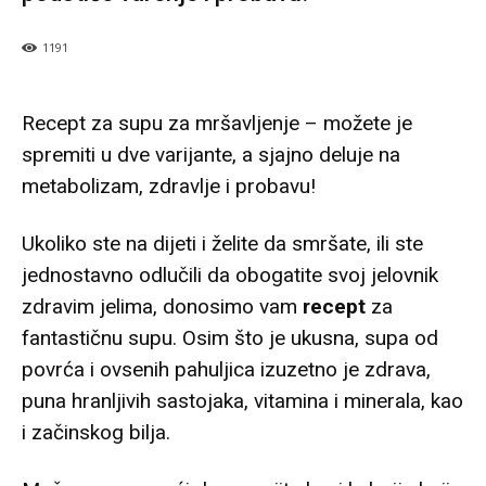
1191
Recept za supu za mršavljenje – možete je
spremiti u dve varijante, a sjajno deluje na
metabolizam, zdravlje i probavu!
Ukoliko ste na dijeti i želite da smršate, ili ste
jednostavno odlučili da obogatite svoj jelovnik
zdravim jelima, donosimo vam
recept
za
fantastičnu supu. Osim što je ukusna, supa od
povrća i ovsenih pahuljica izuzetno je zdrava,
puna hranljivih sastojaka, vitamina i minerala, kao
i začinskog bilja.