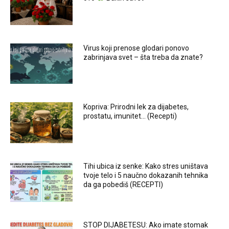
Virus koji prenose glodari ponovo
zabrinjava svet – šta treba da znate?
Kopriva: Prirodni lek za dijabetes,
prostatu, imunitet… (Recepti)
Tihi ubica iz senke: Kako stres uništava
tvoje telo i 5 naučno dokazanih tehnika
da ga pobediš (RECEPTI)
STOP DIJABETESU: Ako imate stomak