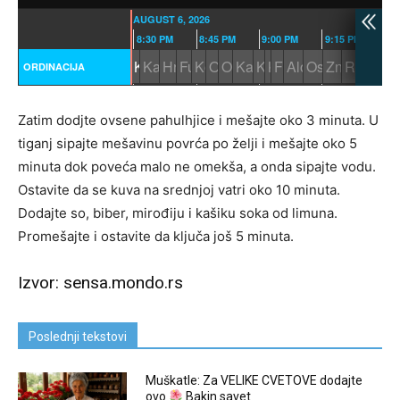
Zatim dodjte ovsene pahulhjice i mešajte oko 3 minuta. U
tiganj sipajte mešavinu povrća po želji i mešajte oko 5
minuta dok poveća malo ne omekša, a onda sipajte vodu.
Ostavite da se kuva na srednjoj vatri oko 10 minuta.
Dodajte so, biber, mirođiju i kašiku soka od limuna.
Promešajte i ostavite da ključa još 5 minuta.
Izvor: sensa.mondo.rs
Poslednji tekstovi
Muškatle: Za VELIKE CVETOVE dodajte
ovo
Bakin savet