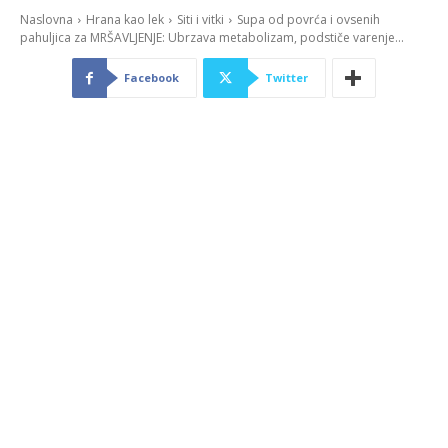
Naslovna
Hrana kao lek
Siti i vitki
Supa od povrća i ovsenih
pahuljica za MRŠAVLJENJE: Ubrzava metabolizam, podstiče varenje...
Facebook
Twitter