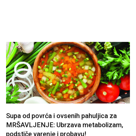
Supa od povrća i ovsenih pahuljica za
MRŠAVLJENJE: Ubrzava metabolizam,
podstiče varenje i probavu!