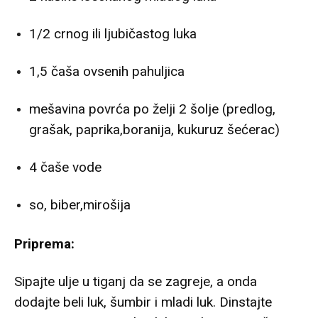
1/2 crnog ili ljubičastog luka
1,5 čaša ovsenih pahuljica
mešavina povrća po želji 2 šolje (predlog,
grašak, paprika,boranija, kukuruz šećerac)
4 čaše vode
so, biber,mirošija
Priprema:
Sipajte ulje u tiganj da se zagreje, a onda
dodajte beli luk, šumbir i mladi luk. Dinstajte