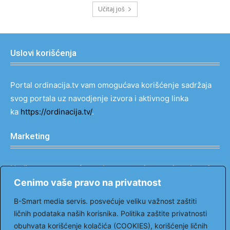
Učitaj još
Uslovi korišćenja
Portal ordinacija.tv vam omogućava korišćenje sadržaja
svog portala uz navodjenje izvora i aktivnog linka
ka
https://ordinacija.tv/
.
Marketing
Nudimo vam mogućnost da prezentujete svoje usluge i
proizvode na najefektniji način u svim medijima sa
Cenimo vaše pravo na privatnost
popustom do 90%.
B-Smart media servis. posvećuje veliku važnost zaštiti
Kontakt: tel: 069 121 00 66
ličnih podataka naših korisnika. Politika zaštite privatnosti
email:
markovic@ordinacija.tv
obuhvata korišćenje kolačića (COOKIES), korišćenje ličnih