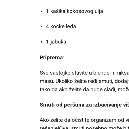
1 kašika kokosovog ulja
4 kocke leda
1 jabuka
Priprema
:
Sve sastojke stavite u blender i miks
masu. Ukoliko želite ređi smuti, dodaj
tako da ako želite da bude slađi, mož
Smuti od peršuna za izbacivanje vi
Ako želite da očistite organizam od v
rešenje!Ovaj smuti posebno može biti k