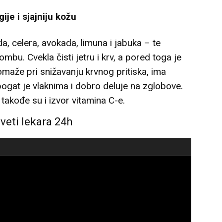
je i sjajniju kožu
a, celera, avokada, limuna i jabuka – te
bu. Cvekla čisti jetru i krv, a pored toga je
maže pri snižavanju krvnog pritiska, ima
bogat je vlaknima i dobro deluje na zglobove.
takođe su i izvor vitamina C-e.
aveti lekara 24h