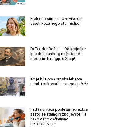
Prolećno sunce može više da
ošteti kožu nego što mislite
Dr Teodor Božen – Od krojačke
igle do hirurškog noža-temelji
moderne hirurgije u Srbiji!
Ko je bila prva srpska lekarka
ratnik i pukovnik – Draga Ljočić?
Pad imuniteta posle zime: razlozi
zašto se stalno razboljevate — i
kako da to definitivno
PREOKRENETE