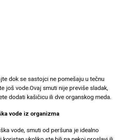
ajte dok se sastojci ne pomešaju u tečnu
te još vode.Ovaj smuti nije previše sladak,
ete dodati kašičicu ili dve organskog meda.
ška vode iz organizma
iška vode, smuti od peršuna je idealno
oristan ukoliko ste bili na nekoj proslavi ili