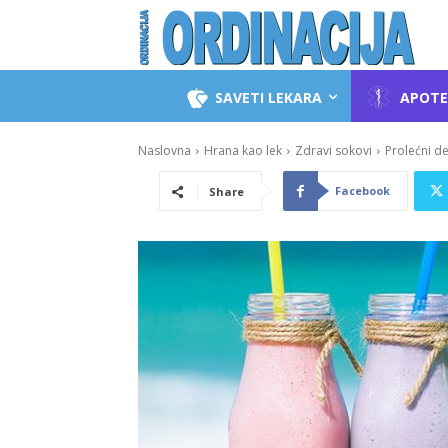
SAVETI LEKARA
APOTE
Naslovna
Hrana kao lek
Zdravi sokovi
Prolećni d
Facebook
Share