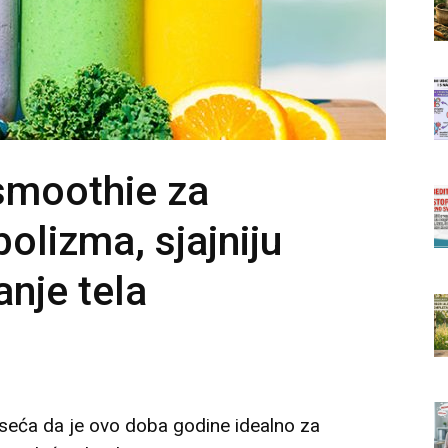
smoothie za
olizma, sjajniju
nje tela
 oseća da je ovo doba godine idealno za