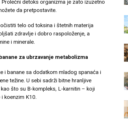
. Prolećni detoks organizma je zato izuzetno
 možete da pretpostavite.
čistiti telo od toksina i štetnih materija
ljšati zdravlje i dobro raspoloženje, a
ine i minerale.
 banane za ubrzavanje metabolizma
e i banane sa dodatkom mladog spanaća i
ne težine. U sebi sadrži bitne hranljive
kao što su B-kompleks, L-karnitin – koji
 i koenzim K10.