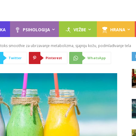
KA
PSIHOLOGIJA
VEŽBE
HRANA
etoks smoothie za ubrzavanje metabolizma, sjajniju kožu, podmlađivanje tela
Twitter
Pinterest
WhatsApp