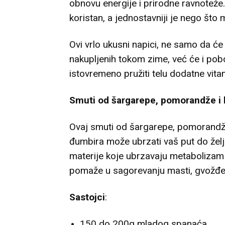
obnovu energije i prirodne ravnoteže
koristan, a jednostavniji je nego što
Ovi vrlo ukusni napici, ne samo da će o
nakupljenih tokom zime, već će i pobo
istovremeno pružiti telu dodatne vitam
Smuti od šargarepe, pomorandže i
Ovaj smuti od šargarepe, pomorandž
đumbira može ubrzati vaš put do želje
materije koje ubrzavaju metabolizam 
pomaže u sagorevanju masti, gvožđe
Sastojci
:
150 do 200g mladog spanaća