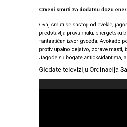
Crveni smuti za dodatnu dozu energi
Ovaj smuti se sastoji od cvekle, jagod
predstavlja pravu malu, energetsku bom
fantastičan izvor gvožđa. Avokado po
protiv upalno dejstvo, zdrave masti, 
Jagode su bogate antioksidantima, a 
Gledate televiziju Ordinacija S