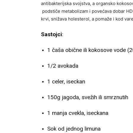
antibakterijska svojstva, a organsko kokosovo 
podstiče metabolizam i povećava dobar HD
krvi, snižava holesterol, a pomaže i kod vare
Sastojci
:
1 čaša obične ili kokosove vode (
1/2 avokada
1 celer, iseckan
150g jagoda, svežih ili smrznutih
1 manja cvekla, iseckana
Sok od jednog limuna