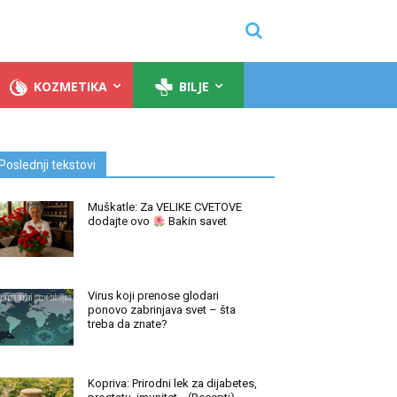
KOZMETIKA
BILJE
Poslednji tekstovi
Muškatle: Za VELIKE CVETOVE
dodajte ovo
Bakin savet
Virus koji prenose glodari
ponovo zabrinjava svet – šta
treba da znate?
Kopriva: Prirodni lek za dijabetes,