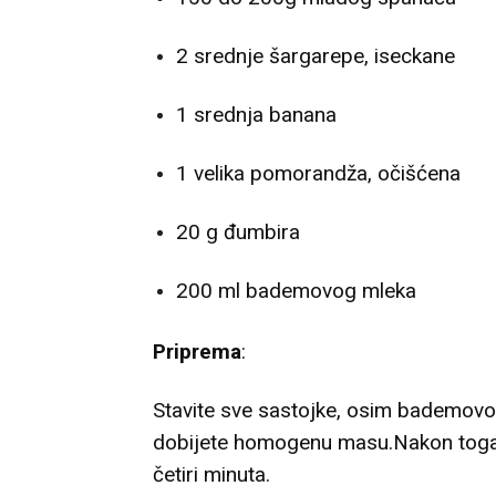
2 srednje šargarepe, iseckane
1 srednja banana
1 velika pomorandža, očišćena
20 g đumbira
200 ml bademovog mleka
Priprema
:
Stavite sve sastojke, osim bademovog
dobijete homogenu masu.Nakon toga 
četiri minuta.