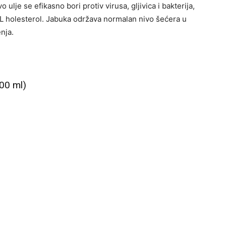
ulje se efikasno bori protiv virusa, gljivica i bakterija,
L holesterol. Jabuka održava normalan nivo šećera u
nja.
200 ml)