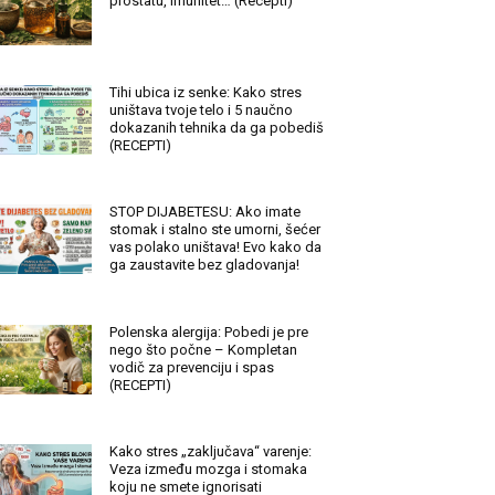
prostatu, imunitet… (Recepti)
Tihi ubica iz senke: Kako stres
uništava tvoje telo i 5 naučno
dokazanih tehnika da ga pobediš
(RECEPTI)
STOP DIJABETESU: Ako imate
stomak i stalno ste umorni, šećer
vas polako uništava! Evo kako da
ga zaustavite bez gladovanja!
Polenska alergija: Pobedi je pre
nego što počne – Kompletan
vodič za prevenciju i spas
(RECEPTI)
Kako stres „zaključava“ varenje:
Veza između mozga i stomaka
koju ne smete ignorisati