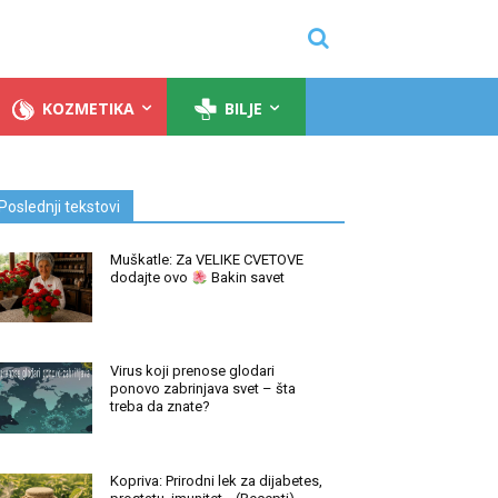
KOZMETIKA
BILJE
Poslednji tekstovi
Muškatle: Za VELIKE CVETOVE
dodajte ovo
Bakin savet
Virus koji prenose glodari
ponovo zabrinjava svet – šta
treba da znate?
Kopriva: Prirodni lek za dijabetes,