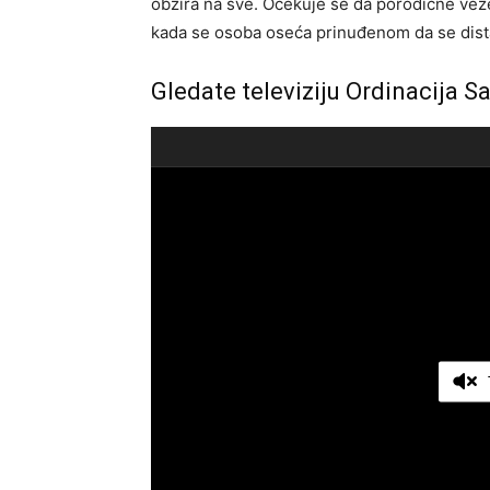
obzira na sve. Očekuje se da porodične veze
kada se osoba oseća prinuđenom da se dista
Gledate televiziju Ordinacija S