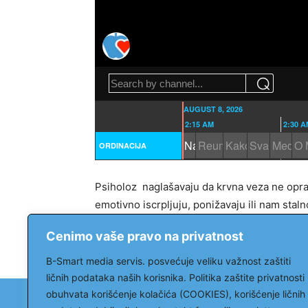
Psiholoz naglašavaju da krvna veza ne opravd
emotivno iscrpljuju, ponižavaju ili nam sta
zato što su članovi porodice. Krvno srodstvo
Cenimo vaše pravo na privatnost
zlostavljanja ili patnje. Postavljanje granica
B-Smart media servis. posvećuje veliku važnost zaštiti
ličnih podataka naših korisnika. Politika zaštite privatnosti
obuhvata korišćenje kolačića (COOKIES), korišćenje ličnih
Uslovi korišćenja