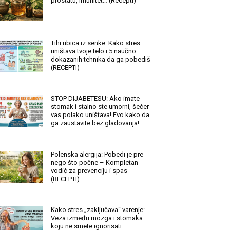
prostatu, imunitet… (Recepti)
Tihi ubica iz senke: Kako stres
uništava tvoje telo i 5 naučno
dokazanih tehnika da ga pobediš
(RECEPTI)
STOP DIJABETESU: Ako imate
stomak i stalno ste umorni, šećer
vas polako uništava! Evo kako da
ga zaustavite bez gladovanja!
Polenska alergija: Pobedi je pre
nego što počne – Kompletan
vodič za prevenciju i spas
(RECEPTI)
Kako stres „zaključava“ varenje:
Veza između mozga i stomaka
koju ne smete ignorisati