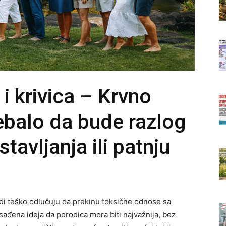
i krivica – Krvno
rebalo da bude razlog
stavljanja ili patnju
udi teško odlučuju da prekinu toksične odnose sa
sađena ideja da porodica mora biti najvažnija, bez