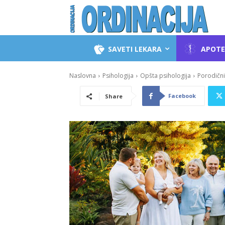
SAVETI LEKARA
APOTE
Naslovna
Psihologija
Opšta psihologija
Porodični
Facebook
Share