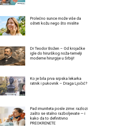
Prolećno sunce može više da
ošteti kožu nego što mislite
Dr Teodor Božen – Od krojačke
igle do hirurškog noža-temelji
moderne hirurgije u Srbiji!
Ko je bila prva srpska lekarka
ratnik i pukovnik – Draga Ljočić?
Pad imuniteta posle zime: razlozi
zašto se stalno razboljevate — i
kako da to definitivno
PREOKRENETE