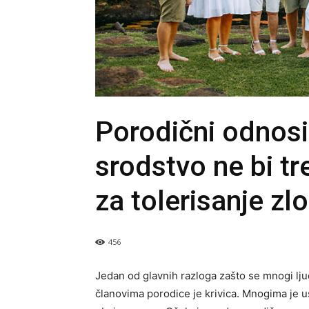
Porodični odnosi 
srodstvo ne bi t
za tolerisanje zlo
456
Jedan od glavnih razloga zašto se mnogi lj
članovima porodice je krivica. Mnogima je u