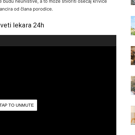
 budu neuništive, a to može stvoriti osećaj krivice
ncira od člana porodice.
aveti lekara 24h