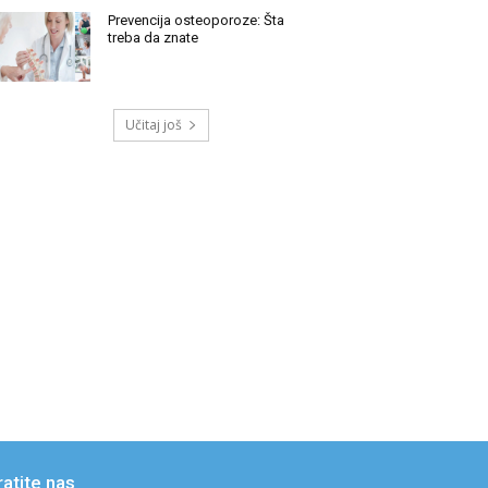
Prevencija osteoporoze: Šta
treba da znate
Učitaj još
ratite nas