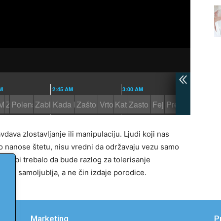
ava zlostavljanje ili manipulaciju. Ljudi koji nas
lno nanose štetu, nisu vredni da održavaju vezu samo
 ne bi trebalo da bude razlog za tolerisanje
 je čin samoljublja, a ne čin izdaje porodice.
Marketing
P