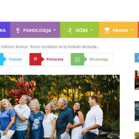
KA
PSIHOLOGIJA
VEŽBE
HRANA
 odnosi i krivica - Krvno srodstvo ne bi trebalo da bude...
Twitter
Pinterest
WhatsApp