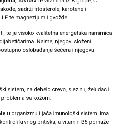
alijuma, fosfora
te vitamina iz B grupe, C
akođe, sadrži fitosterole, karotene i
D i E te magnezijum i gvožđe.
ti, te je visoko kvalitetna energetska namirnica
 dijabetičarima. Naime, njegovi složeni
 postupno oslobađanje šećera i njegovu
ki sistem, na debelo crevo, slezinu, želudac i
d problema sa kožom.
ale
u organizmu i jača imunološki sistem. Ima
kontroli krvnog pritiska, a vitamin B6 pomaže