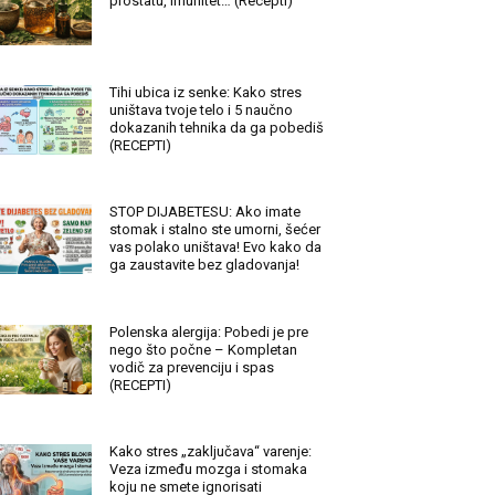
prostatu, imunitet… (Recepti)
Tihi ubica iz senke: Kako stres
uništava tvoje telo i 5 naučno
dokazanih tehnika da ga pobediš
(RECEPTI)
STOP DIJABETESU: Ako imate
stomak i stalno ste umorni, šećer
vas polako uništava! Evo kako da
ga zaustavite bez gladovanja!
Polenska alergija: Pobedi je pre
nego što počne – Kompletan
vodič za prevenciju i spas
(RECEPTI)
Kako stres „zaključava“ varenje:
Veza između mozga i stomaka
koju ne smete ignorisati