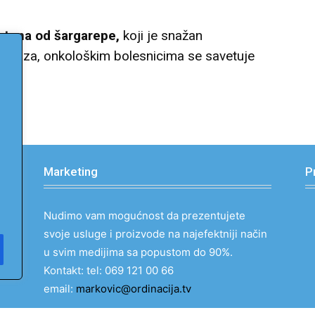
rotena od šargarepe,
koji je snažan
aradajza, onkološkim bolesnicima se savetuje
Marketing
P
Nudimo vam mogućnost da prezentujete
svoje usluge i proizvode na najefektniji način
u svim medijima sa popustom do 90%.
Kontakt: tel: 069 121 00 66
email:
markovic@ordinacija.tv