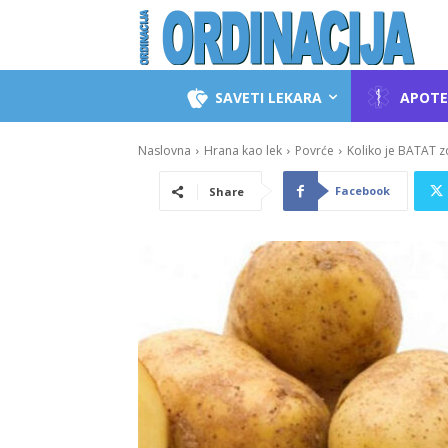
SAVETI LEKARA
APOTE
Naslovna
Hrana kao lek
Povrće
Koliko je BATAT z
Facebook
Share