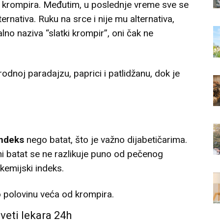
ez krompira. Međutim, u poslednje vreme sve se
ernativa. Ruku na srce i nije mu alternativa,
lno naziva “slatki krompir”, oni čak ne
odnoj paradajzu, paprici i patlidžanu, dok je
indeks
nego batat, što je važno dijabetičarima.
ni batat se ne razlikuje puno od pečenog
ikemijski indeks.
 polovinu veća od krompira.
aveti lekara 24h