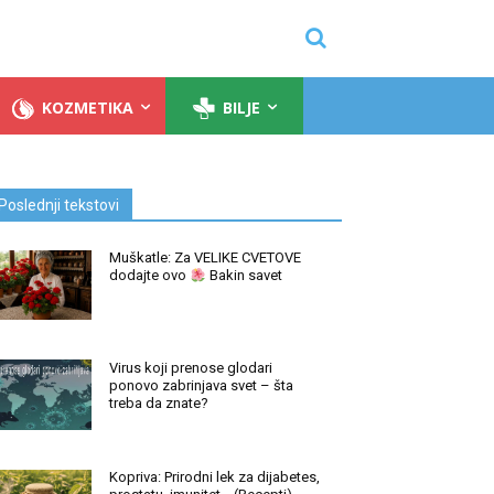
KOZMETIKA
BILJE
Poslednji tekstovi
Muškatle: Za VELIKE CVETOVE
dodajte ovo
Bakin savet
Virus koji prenose glodari
ponovo zabrinjava svet – šta
treba da znate?
Kopriva: Prirodni lek za dijabetes,