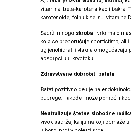
A, dobar je
izvor vlakana, biotina, k
vitamina, beta-karotena kao i bakra. T
karotenoide, folnu kiselinu, vitamine 
Sadrži mnogo
skroba
i vrlo malo mas
koja se preporučuje sportistima, ali i
ugljenohidrati i vlakna omogućavaju
apsorpciju u krvotoku.
Zdravstvene dobrobiti batata
Batat pozitivno deluje na endokrinološ
bubrege. Takođe, može pomoći i ko
Neutralizuje štetne slobodne radik
visok sadržaj kalijuma koji pomaže u 
u borbi protiv bolesti srca.