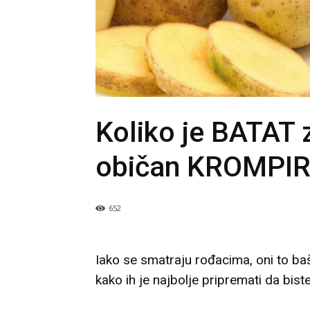
Koliko je BATAT 
običan KROMPIR
652
Iako se smatraju rođacima, oni to baš
kako ih je najbolje pripremati da biste