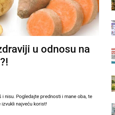
zdraviji u odnosu na
?!
 i nisu. Pogledajte prednosti i mane oba, te
 izvukli najveću korist!