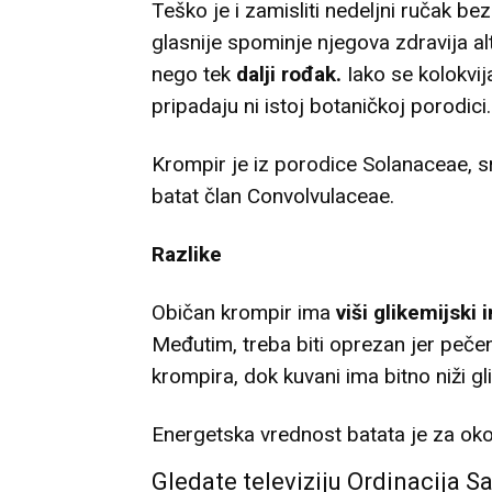
Teško je i zamisliti nedeljni ručak b
glasnije spominje njegova zdravija alt
nego tek
dalji rođak.
Iako se kolokvija
pripadaju ni istoj botaničkoj porodici.
Krompir je iz porodice Solanaceae, sr
batat član Convolvulaceae.
Razlike
Običan krompir ima
viši glikemijski 
Međutim, treba biti oprezan jer peče
krompira, dok kuvani ima bitno niži gl
Energetska vrednost batata je za oko
Gledate televiziju Ordinacija S