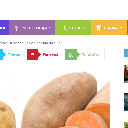
KA
PSIHOLOGIJA
VEŽBE
HRANA
draviji u odnosu na običan KROMPIR?!
Twitter
Pinterest
WhatsApp