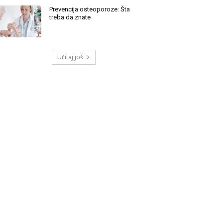
Prevencija osteoporoze: Šta
treba da znate
Učitaj još