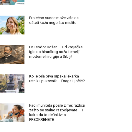
Prolećno sunce može više da
ošteti kožu nego što mislite
Dr Teodor Božen – Od krojačke
igle do hirurškog noža-temelji
moderne hirurgije u Srbiji!
Ko je bila prva srpska lekarka
ratnik i pukovnik – Draga Ljočić?
Pad imuniteta posle zime: razlozi
zašto se stalno razboljevate — i
kako da to definitivno
PREOKRENETE