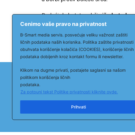
Budući da batat sadrži
više beta-ka
antioksidans, i više C vitamina od p
Cenimo vaše pravo na privatnost
da ga često koriste u ishrani.
B-Smart media servis. posvećuje veliku važnost zaštiti
ličnih podataka naših korisnika. Politika zaštite privatnosti
Izvor: sd.rs
obuhvata korišćenje kolačića (COOKIES), korišćenje ličnih
podataka dobijenih kroz kontakt formu ili newsletter.
Klikom na dugme privati, postajete saglasni sa našom
Uslovi korišćenja
politikom korišćenja ličnih
podataka.
Za potpuni tekst Politike privatnosti kliknite ovde.
Portal ordinacija.tv vam omogućava
korišćenje sadržaja svog portala uz
Prihvati
navodjenje izvora i aktivnog linka
ka
https://ordinacija.tv/
.