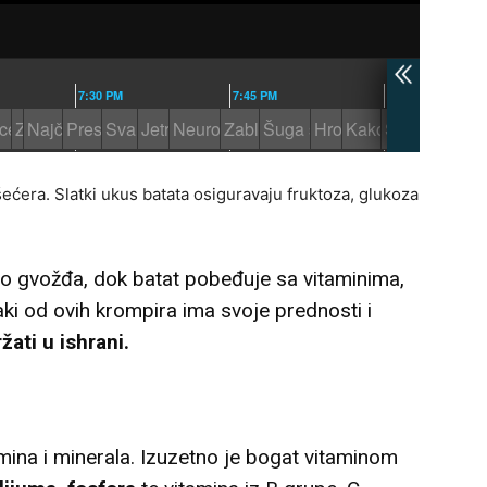
ćera. Slatki ukus batata osiguravaju fruktoza, glukoza
no gvožđa, dok batat pobeđuje sa vitaminima,
ki od ovih krompira ima svoje prednosti i
žati u ishrani.
mina i minerala. Izuzetno je bogat vitaminom