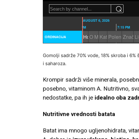
Gomolji sadrže 70% vode, 18% skroba i 6% še
i saharoza.
Krompir sadrži više minerala, poseb
posebno, vitaminom A. Nutritivno, sva
nedostatke, pa ih je
idealno oba zadr
Nutritivne vrednosti batata
Batat ima mnogo ugljenohidrata, vita