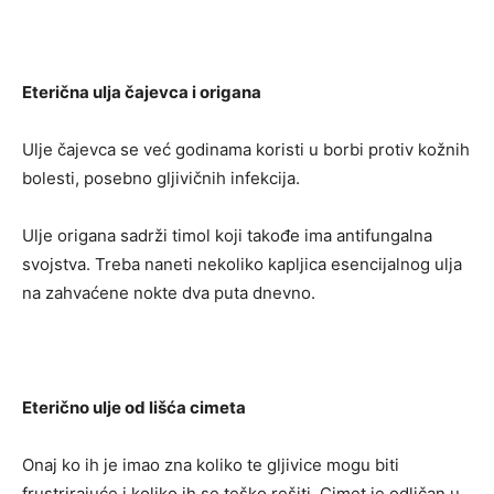
Eterična ulja čajevca i origana
Ulje čajevca se već godinama koristi u borbi protiv kožnih
bolesti, posebno gljivičnih infekcija.
Ulje origana sadrži timol koji takođe ima antifungalna
svojstva. Treba naneti nekoliko kapljica esencijalnog ulja
na zahvaćene nokte dva puta dnevno.
Eterično ulje od lišća cimeta
Onaj ko ih je imao zna koliko te gljivice mogu biti
frustrirajuće i koliko ih se teško rešiti. Cimet je odličan u