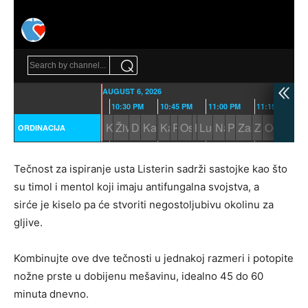
Tečnost za ispiranje usta Listerin sadrži sastojke kao što
su timol i mentol koji imaju antifungalna svojstva, a
sirće je kiselo pa će stvoriti negostoljubivu okolinu za
gljive.
Kombinujte ove dve tečnosti u jednakoj razmeri i potopite
nožne prste u dobijenu mešavinu, idealno 45 do 60
minuta dnevno.