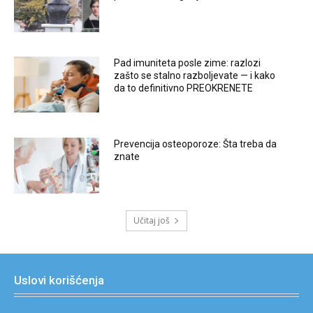
Pad imuniteta posle zime: razlozi
zašto se stalno razboljevate — i kako
da to definitivno PREOKRENETE
Prevencija osteoporoze: Šta treba da
znate
Učitaj još
Uslovi korišćenja