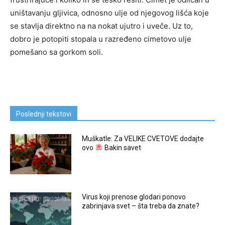
uništavanju gljivica, odnosno ulje od njegovog lišća koje
se stavlja direktno na na nokat ujutro i uveče. Uz to,
dobro je potopiti stopala u razređeno cimetovo ulje
pomešano sa gorkom soli.
Poslednji tekstovi
Muškatle: Za VELIKE CVETOVE dodajte
ovo
Bakin savet
Virus koji prenose glodari ponovo
zabrinjava svet – šta treba da znate?