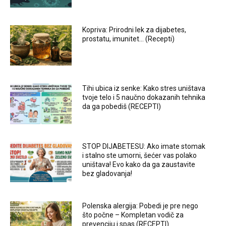
Kopriva: Prirodni lek za dijabetes,
prostatu, imunitet… (Recepti)
Tihi ubica iz senke: Kako stres uništava
tvoje telo i 5 naučno dokazanih tehnika
da ga pobediš (RECEPTI)
STOP DIJABETESU: Ako imate stomak
i stalno ste umorni, šećer vas polako
uništava! Evo kako da ga zaustavite
bez gladovanja!
Polenska alergija: Pobedi je pre nego
što počne – Kompletan vodič za
prevenciju i spas (RECEPTI)