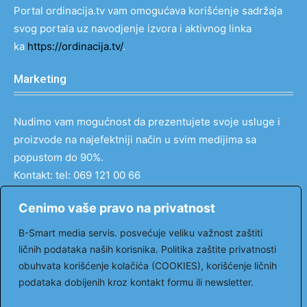
Portal ordinacija.tv vam omogućava korišćenje sadržaja
svog portala uz navodjenje izvora i aktivnog linka
ka
https://ordinacija.tv/
.
Marketing
Nudimo vam mogućnost da prezentujete svoje usluge i
proizvode na najefektniji način u svim medijima sa
popustom do 90%.
Kontakt: tel: 069 121 00 66
email:
markovic@ordinacija.tv
Cenimo vaše pravo na privatnost
Pratite nas
B-Smart media servis. posvećuje veliku važnost zaštiti
ličnih podataka naših korisnika. Politika zaštite privatnosti
obuhvata korišćenje kolačića (COOKIES), korišćenje ličnih
podataka dobijenih kroz kontakt formu ili newsletter.
Facebook
Youtube