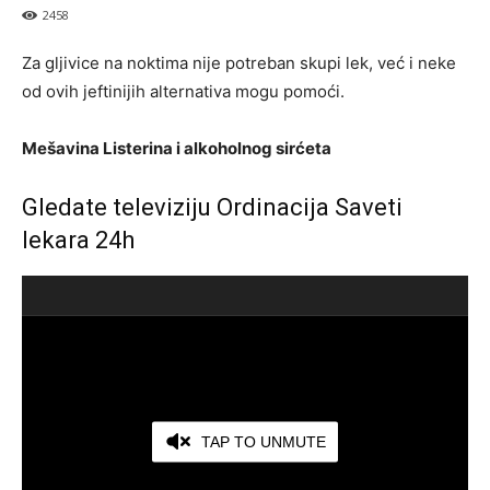
2458
Za gljivice na noktima nije potreban skupi lek, već i neke
od ovih jeftinijih alternativa mogu pomoći.
Mešavina Listerina i alkoholnog sirćeta
Gledate televiziju Ordinacija Saveti
lekara 24h