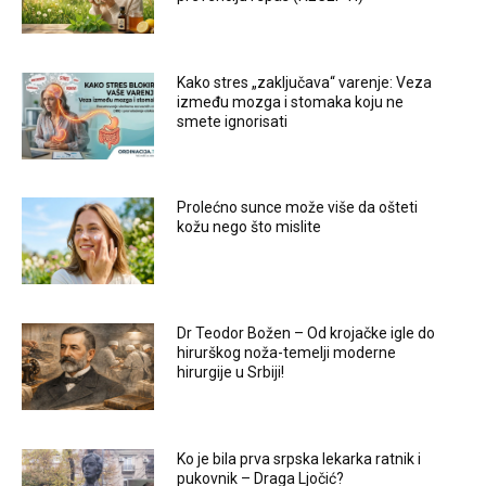
Kako stres „zaključava“ varenje: Veza
između mozga i stomaka koju ne
smete ignorisati
Prolećno sunce može više da ošteti
kožu nego što mislite
Dr Teodor Božen – Od krojačke igle do
hirurškog noža-temelji moderne
hirurgije u Srbiji!
Ko je bila prva srpska lekarka ratnik i
pukovnik – Draga Ljočić?