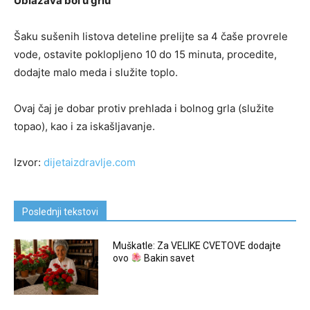
Ublažava bol u grlu
Šaku sušenih listova deteline prelijte sa 4 čaše provrele
vode, ostavite poklopljeno 10 do 15 minuta, procedite,
dodajte malo meda i služite toplo.
Ovaj čaj je dobar protiv prehlada i bolnog grla (služite
topao), kao i za iskašljavanje.
Izvor:
dijetaizdravlje.com
Poslednji tekstovi
Muškatle: Za VELIKE CVETOVE dodajte
ovo
Bakin savet