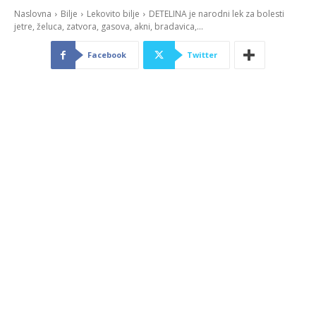
Naslovna
Bilje
Lekovito bilje
DETELINA je narodni lek za bolesti
jetre, želuca, zatvora, gasova, akni, bradavica,...
Facebook
Twitter