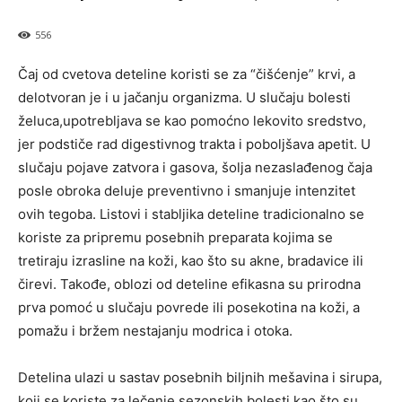
556
Čaj od cvetova deteline koristi se za “čišćenje” krvi, a
delotvoran je i u jačanju organizma. U slučaju bolesti
želuca,upotrebljava se kao pomoćno lekovito sredstvo,
jer podstiče rad digestivnog trakta i poboljšava apetit. U
slučaju pojave zatvora i gasova, šolja nezaslađenog čaja
posle obroka deluje preventivno i smanjuje intenzitet
ovih tegoba. Listovi i stabljika deteline tradicionalno se
koriste za pripremu posebnih preparata kojima se
tretiraju izrasline na koži, kao što su akne, bradavice ili
čirevi. Takođe, oblozi od deteline efikasna su prirodna
prva pomoć u slučaju povrede ili posekotina na koži, a
pomažu i bržem nestajanju modrica i otoka.
Detelina ulazi u sastav posebnih biljnih mešavina i sirupa,
koji se koriste za lečenje sezonskih bolesti kao što su