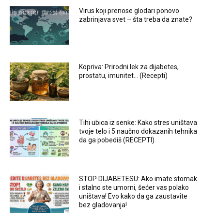
Virus koji prenose glodari ponovo
zabrinjava svet – šta treba da znate?
Kopriva: Prirodni lek za dijabetes,
prostatu, imunitet… (Recepti)
Tihi ubica iz senke: Kako stres uništava
tvoje telo i 5 naučno dokazanih tehnika
da ga pobediš (RECEPTI)
STOP DIJABETESU: Ako imate stomak
i stalno ste umorni, šećer vas polako
uništava! Evo kako da ga zaustavite
bez gladovanja!