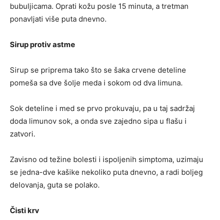
bubuljicama. Oprati kožu posle 15 minuta, a tretman
ponavljati više puta dnevno.
Sirup protiv astme
Sirup se priprema tako što se šaka crvene deteline
pomeša sa dve šolje meda i sokom od dva limuna.
Sok deteline i med se prvo prokuvaju, pa u taj sadržaj
doda limunov sok, a onda sve zajedno sipa u flašu i
zatvori.
Zavisno od težine bolesti i ispoljenih simptoma, uzimaju
se jedna-dve kašike nekoliko puta dnevno, a radi boljeg
delovanja, guta se polako.
Čisti krv