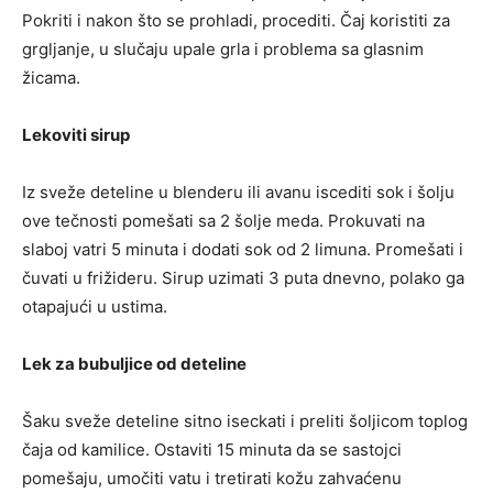
Pokriti i nakon što se prohladi, procediti. Čaj koristiti za
grgljanje, u slučaju upale grla i problema sa glasnim
žicama.
Lekoviti sirup
Iz sveže deteline u blenderu ili avanu iscediti sok i šolju
ove tečnosti pomešati sa 2 šolje meda. Prokuvati na
slaboj vatri 5 minuta i dodati sok od 2 limuna. Promešati i
čuvati u frižideru. Sirup uzimati 3 puta dnevno, polako ga
otapajući u ustima.
Lek za bubuljice od deteline
Šaku sveže deteline sitno iseckati i preliti šoljicom toplog
čaja od kamilice. Ostaviti 15 minuta da se sastojci
pomešaju, umočiti vatu i tretirati kožu zahvaćenu