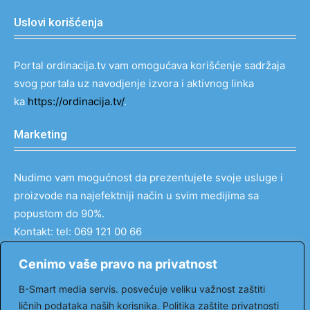
Uslovi korišćenja
Portal ordinacija.tv vam omogućava korišćenje sadržaja
svog portala uz navodjenje izvora i aktivnog linka
ka
https://ordinacija.tv/
.
Marketing
Nudimo vam mogućnost da prezentujete svoje usluge i
proizvode na najefektniji način u svim medijima sa
popustom do 90%.
Kontakt: tel: 069 121 00 66
email:
markovic@ordinacija.tv
Cenimo vaše pravo na privatnost
Pratite nas
B-Smart media servis. posvećuje veliku važnost zaštiti
ličnih podataka naših korisnika. Politika zaštite privatnosti