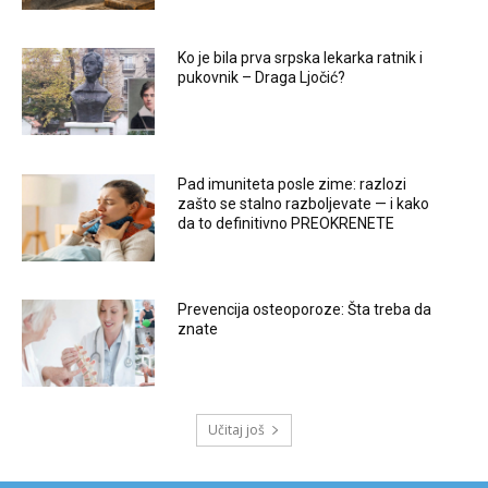
Ko je bila prva srpska lekarka ratnik i
pukovnik – Draga Ljočić?
Pad imuniteta posle zime: razlozi
zašto se stalno razboljevate — i kako
da to definitivno PREOKRENETE
Prevencija osteoporoze: Šta treba da
znate
Učitaj još