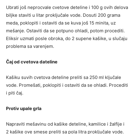
Ubrati još neprocvale cvetove deteline i 100 g ovih delova
biljke staviti u litar proključale vode. Dosuti 200 grama
meda, poklopiti i ostaviti da se kuva još 15 minita, uz
mešanje. Ostaviti da se potpuno ohladi, potom procediti.
Eliksir uzmati posle obroka, do 2 supene kašike, u slučaju
problema sa varenjem.
Čaj od cvetova dateline
Kašiku suvih cvetova deteline preliti sa 250 ml ključale
vode. Promešati, poklopiti i ostaviti da se ohladi. Procediti
i piti čaj.
Protiv upale grla
Napraviti mešavinu od kašike deteline, kamilice i žalfije i
2 kašike ove smese preliti sa pola litra proključale vode.