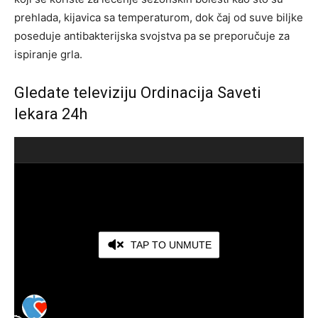
prehlada, kijavica sa temperaturom, dok čaj od suve biljke
poseduje antibakterijska svojstva pa se preporučuje za
ispiranje grla.
Gledate televiziju Ordinacija Saveti
lekara 24h