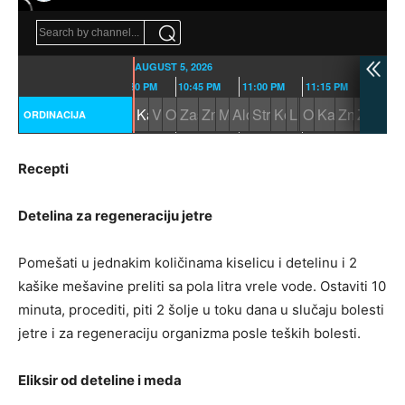
Recepti
Detelina za regeneraciju jetre
Pomešati u jednakim količinama kiselicu i detelinu i 2
kašike mešavine preliti sa pola litra vrele vode. Ostaviti 10
minuta, procediti, piti 2 šolje u toku dana u slučaju bolesti
jetre i za regeneraciju organizma posle teških bolesti.
Eliksir od deteline i meda