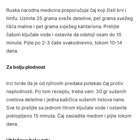
Ruska narodna medicina preporučuje čaj koji čisti krv i
limfu. Uzmite 25 grama sveže deteline, pet grama svežeg
lišća maline i pet grama svježeg kantariona. Prelijte
čašom ključale vode i ostavite da odstoji osam do 10
minuta. Pijte po 2-3 čaše svakodnevno, tokom 10-14
dana.
Za bolju plodnost
Irci tvrde da je od njihovih predaka potekao čaj protiv
neplodnosti. Po tom receptu, treba vam: 30 gr sušenih
cvetova deteline i jedna kašičica sušenih listova nane.
Sve to prelijte sa jednom litrom ključale vode i ostavite
poklopljeno 15 minuta. Čaj zasladite medom i pijte tokom
dana.