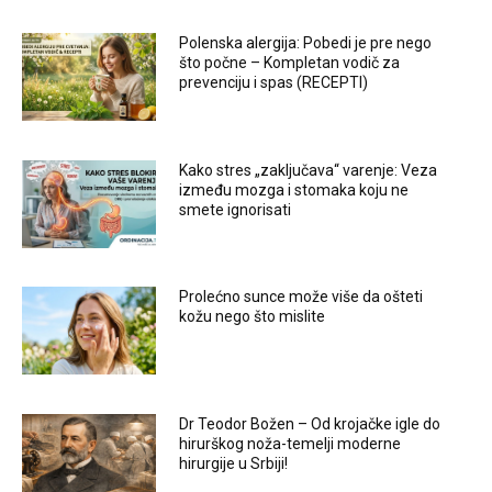
Polenska alergija: Pobedi je pre nego
što počne – Kompletan vodič za
prevenciju i spas (RECEPTI)
Kako stres „zaključava“ varenje: Veza
između mozga i stomaka koju ne
smete ignorisati
Prolećno sunce može više da ošteti
kožu nego što mislite
Dr Teodor Božen – Od krojačke igle do
hirurškog noža-temelji moderne
hirurgije u Srbiji!