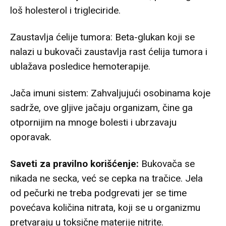
loš holesterol i trigleciride.
Zaustavlja ćelije tumora: Beta-glukan koji se
nalazi u bukovači zaustavlja rast ćelija tumora i
ublažava posledice hemoterapije.
Jača imuni sistem: Zahvaljujući osobinama koje
sadrže, ove gljive jačaju organizam, čine ga
otpornijim na mnoge bolesti i ubrzavaju
oporavak.
Saveti za pravilno korišćenje:
Bukovača se
nikada ne secka, već se cepka na tračice. Jela
od pečurki ne treba podgrevati jer se time
povećava količina nitrata, koji se u organizmu
pretvaraju u toksične materije nitrite.