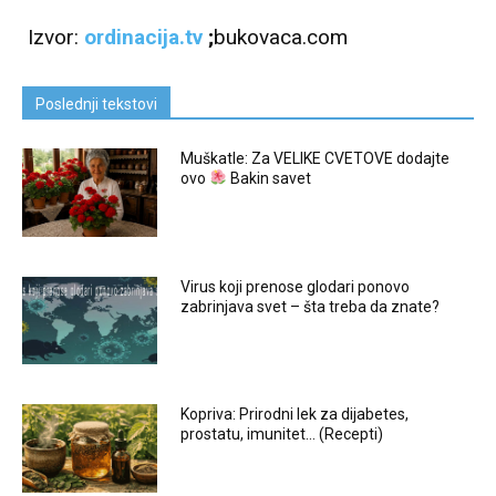
Izvor:
ordinacija.tv
;
bukovaca.com
Poslednji tekstovi
Muškatle: Za VELIKE CVETOVE dodajte
ovo
Bakin savet
Virus koji prenose glodari ponovo
zabrinjava svet – šta treba da znate?
Kopriva: Prirodni lek za dijabetes,
prostatu, imunitet… (Recepti)