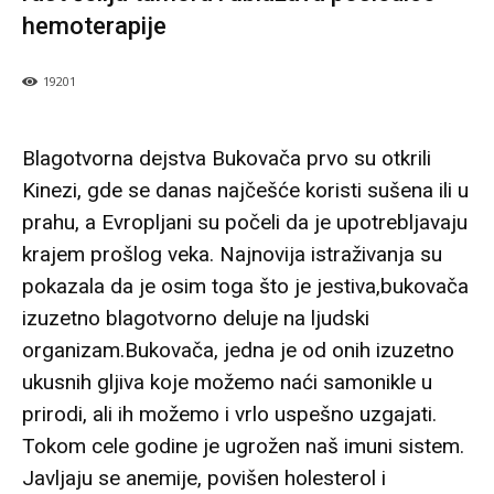
hemoterapije
19201
Blagotvorna dejstva Bukovača prvo su otkrili
Kinezi, gde se danas najčešće koristi sušena ili u
prahu, a Evropljani su počeli da je upotrebljavaju
krajem prošlog veka. Najnovija istraživanja su
pokazala da je osim toga što je jestiva,bukovača
izuzetno blagotvorno deluje na ljudski
organizam.Bukovača, jedna je od onih izuzetno
ukusnih gljiva koje možemo naći samonikle u
prirodi, ali ih možemo i vrlo uspešno uzgajati.
Tokom cele godine je ugrožen naš imuni sistem.
Javljaju se anemije, povišen holesterol i