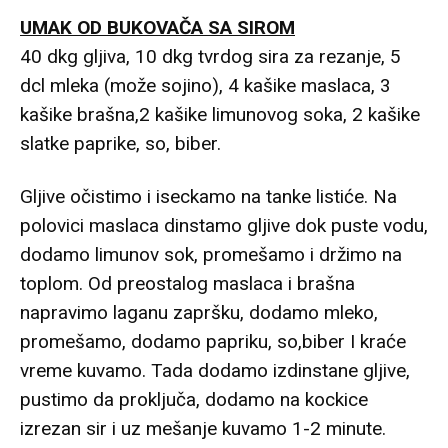
UMAK OD BUKOVAČA SA SIROM
40 dkg gljiva, 10 dkg tvrdog sira za rezanje, 5
dcl mleka (može sojino), 4 kašike maslaca, 3
kašike brašna,2 kašike limunovog soka, 2 kašike
slatke paprike, so, biber.
Gljive očistimo i iseckamo na tanke listiće. Na
polovici maslaca dinstamo gljive dok puste vodu,
dodamo limunov sok, promešamo i držimo na
toplom. Od preostalog maslaca i brašna
napravimo laganu zapršku, dodamo mleko,
promešamo, dodamo papriku, so,biber I kraće
vreme kuvamo. Tada dodamo izdinstane gljive,
pustimo da proključa, dodamo na kockice
izrezan sir i uz mešanje kuvamo 1-2 minute.