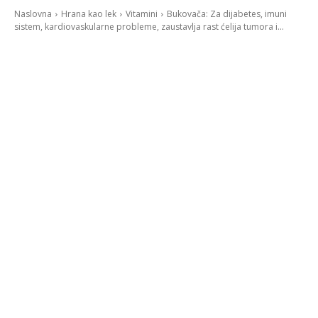
Naslovna
Hrana kao lek
Vitamini
Bukovača: Za dijabetes, imuni
sistem, kardiovaskularne probleme, zaustavlja rast ćelija tumora i...