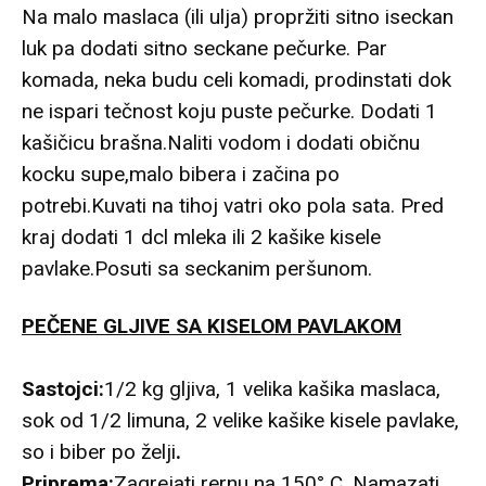
Na malo maslaca (ili ulja) propržiti sitno iseckan
luk pa dodati sitno seckane pečurke. Par
komada, neka budu celi komadi, prodinstati dok
ne ispari tečnost koju puste pečurke. Dodati 1
kašičicu brašna.Naliti vodom i dodati običnu
kocku supe,malo bibera i začina po
potrebi.Kuvati na tihoj vatri oko pola sata. Pred
kraj dodati 1 dcl mleka ili 2 kašike kisele
pavlake.Posuti sa seckanim peršunom.
PEČENE GLJIVE SA KISELOM PAVLAKOM
Sastojci:
1/2 kg gljiva, 1 velika kašika maslaca,
sok od 1/2 limuna, 2 velike kašike kisele pavlake,
so i biber po želji
.
Priprema:
Zagrejati rernu na 150° C. Namazati