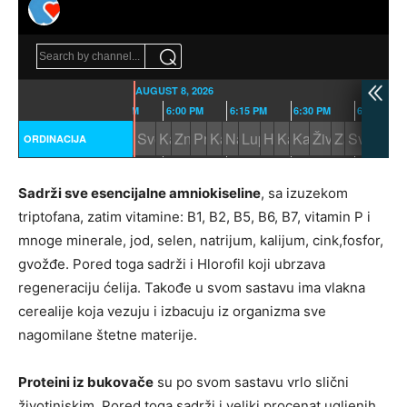
Sadrži sve esencijalne amniokiseline
, sa izuzekom
triptofana, zatim vitamine: B1, B2, B5, B6, B7, vitamin P i
mnoge minerale, jod, selen, natrijum, kalijum, cink,fosfor,
gvožđe. Pored toga sadrži i Hlorofil koji ubrzava
regeneraciju ćelija. Takođe u svom sastavu ima vlakna
cerealije koja vezuju i izbacuju iz organizma sve
nagomilane štetne materije.
Proteini iz bukovače
su po svom sastavu vrlo slični
životinjskim. Pored toga sadrži i veliki procenat ugljenih