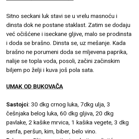
Sitno seckani luk stavi se u vrelu masnoću i
dinsta dok ne postane staklast. Zatim se dodaju
već očišćene i iseckane gljive, malo se prodinsta
i doda se brašno. Dinsta se, uz mešanje. Kada
brašno ne porumeni doda se mljevena paprika,
nalije se topla voda, posoli, začini začinskim
biljem po želji i kuva još pola sata.
UMAK OD BUKOVAČA
Sastojci
: 30 dkg crnog luka, 7dkg ulja, 3
češnjaka belog luka, 60 dkg gljiva, 20 dkg
pavlake, 2 kašike mrvica, 1 kašika vegete, 3 dkg
senfa, peršun, kim, biber, belo vino.