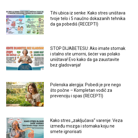
Tihi ubica iz senke: Kako stres uništava
tvoje telo i 5 naučno dokazanih tehnika
da ga pobediš (RECEPTI)
STOP DIJABETESU: Ako imate stomak
i stalno ste umorni, šećer vas polako
uništava! Evo kako da ga zaustavite
bez gladovanja!
Polenska alergija: Pobedi je pre nego
što počne – Kompletan vodič za
prevenciju i spas (RECEPTI)
Kako stres „zaključava“ varenje: Veza
između mozga i stomaka koju ne
smete ignorisati