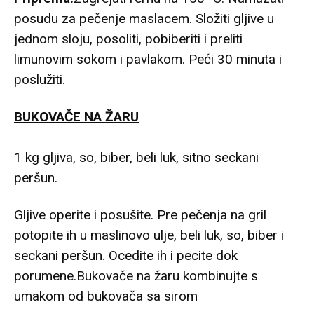
posudu za pečenje maslacem. Složiti gljive u
jednom sloju, posoliti, pobiberiti i preliti
limunovim sokom i pavlakom. Peći 30 minuta i
poslužiti.
BUKOVAČE NA ŽARU
1 kg gljiva, so, biber, beli luk, sitno seckani
peršun.
Gljive operite i posušite. Pre pečenja na gril
potopite ih u maslinovo ulje, beli luk, so, biber i
seckani peršun. Ocedite ih i pecite dok
porumene.Bukovače na žaru kombinujte s
umakom od bukovača sa sirom