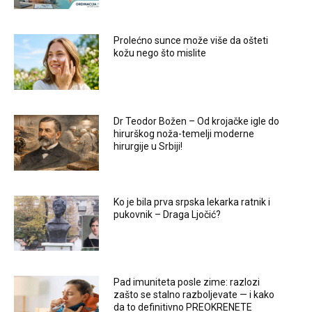
Prolećno sunce može više da ošteti
kožu nego što mislite
Dr Teodor Božen – Od krojačke igle do
hirurškog noža-temelji moderne
hirurgije u Srbiji!
Ko je bila prva srpska lekarka ratnik i
pukovnik – Draga Ljočić?
Pad imuniteta posle zime: razlozi
zašto se stalno razboljevate — i kako
da to definitivno PREOKRENETE