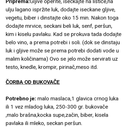
Priprema:
Gljive operite, iseckajte na listiće,na
ulju lagano ispržite luk, dodajte iseckane gljive,
vegetu, biber i dinstajte oko 15 min. Nakon toga
dodajte mrvice, seckani beli luk, senf, peršun,
kim i kiselu pavlaku. Kad se prokuva tada dodajte
belo vino, a prema potrebi i soli. (dok se dinstaju
luk i gljive može se prema potrebi dodati vode u
malim količinama) Ovo se jelo može servirati uz
testo, knedle, krompir, pirinač,meso itd.
ČORBA OD BUKOVAČE
Potrebno je:
malo maslaca,1 glavica crnog luka
ili 1 vez mladog luka, 250-300 gr. bukovače
,malo brašna,kocka supe,začin, biber, kisela
pavlaka ili mleko, seckan peršun.