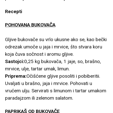
Recepti
POHOVANA BUKOVAČA
Gljive bukovače su vrlo ukusne ako se, kao bečki
odrezak umoče u jaja i mrvice, što stvara koru
koja čuva sočnost i aromu gljive.
Sastojci:
0,25 kg bukovača, 1 jaje, so, brašno,
mrvice, ulje, tartar umak, limun.
Priprema:
Očišćene gljive posoliti i pobiberitii.
Uvaljati u brašno, jaja i mrvice. Pohovati u
vrućem ulju. Servirati s limunom i tartar umakom
paradajzom ili zelenom salatom.
PAPRIKAŠ OD BUKOVAČE