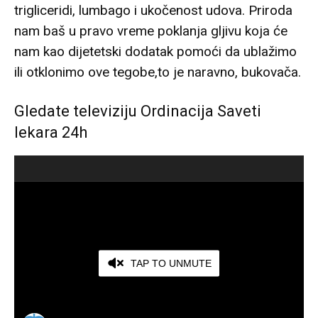
trigliceridi, lumbago i ukočenost udova. Priroda
nam baš u pravo vreme poklanja gljivu koja će
nam kao dijetetski dodatak pomoći da ublažimo
ili otklonimo ove tegobe,to je naravno, bukovača.
Gledate televiziju Ordinacija Saveti
lekara 24h