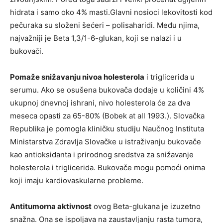
hidrata i samo oko 4% masti.Glavni nosioci lekovitosti kod
pečuraka su složeni šećeri – polisaharidi. Među njima,
najvažniji je Beta 1,3/1-6-glukan, koji se nalazi i u
bukovači.
Pomaže snižavanju nivoa holesterola
i triglicerida u
serumu. Ako se osušena bukovača dodaje u količini 4%
ukupnoj dnevnoj ishrani, nivo holesterola će za dva
meseca opasti za 65-80% (Bobek at all 1993.). Slovačka
Republika je pomogla kliničku studiju Naučnog Instituta
Ministarstva Zdravlja Slovačke u istraživanju bukovače
kao antioksidanta i prirodnog sredstva za snižavanje
holesterola i triglicerida. Bukovače mogu pomoći onima
koji imaju kardiovaskularne probleme.
Antitumorna aktivnost
ovog Beta-glukana je izuzetno
snažna. Ona se ispoljava na zaustavljanju rasta tumora,