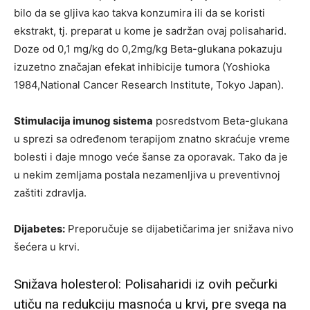
bilo da se gljiva kao takva konzumira ili da se koristi
ekstrakt, tj. preparat u kome je sadržan ovaj polisaharid.
Doze od 0,1 mg/kg do 0,2mg/kg Beta-glukana pokazuju
izuzetno značajan efekat inhibicije tumora (Yoshioka
1984,National Cancer Research Institute, Tokyo Japan).
Stimulacija imunog sistema
posredstvom Beta-glukana
u sprezi sa određenom terapijom znatno skraćuje vreme
bolesti i daje mnogo veće šanse za oporavak. Tako da je
u nekim zemljama postala nezamenljiva u preventivnoj
zaštiti zdravlja.
Dijabetes:
Preporučuje se dijabetičarima jer snižava nivo
šećera u krvi.
Snižava holesterol: Polisaharidi iz ovih pečurki
utiču na redukciju masnoća u krvi, pre svega na