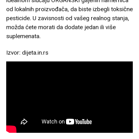
idealnom slučaju ORGANSKI gajenih namernica
od lokalnih proizvođača, da biste izbegli toksične
pesticide. U zavisnosti od vašeg realnog stanja,
možda ćete morati da dodate jedan ili više
suplemenata.
Izvor: dijeta.in.rs