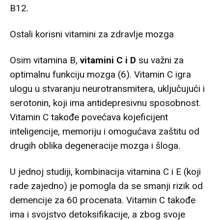
B12.
Ostali korisni vitamini za zdravlje mozga
Osim vitamina B,
vitamini C i D
su važni za
optimalnu funkciju mozga (6). Vitamin C igra
ulogu u stvaranju neurotransmitera, uključujući i
serotonin, koji ima antidepresivnu sposobnost.
Vitamin C takođe povećava kojeficijent
inteligencije, memoriju i omogućava zaštitu od
drugih oblika degeneracije mozga i šloga.
U jednoj studiji, kombinacija vitamina C i E (koji
rade zajedno) je pomogla da se smanji rizik od
demencije za 60 procenata. Vitamin C takođe
ima i svojstvo detoksifikacije, a zbog svoje