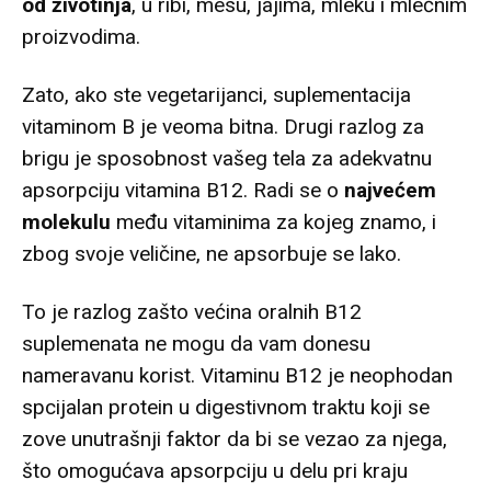
od životinja
, u ribi, mesu, jajima, mleku i mlečnim
proizvodima.
Zato, ako ste vegetarijanci, suplementacija
vitaminom B je veoma bitna. Drugi razlog za
brigu je sposobnost vašeg tela za adekvatnu
apsorpciju vitamina B12. Radi se o
najvećem
molekulu
među vitaminima za kojeg znamo, i
zbog svoje veličine, ne apsorbuje se lako.
To je razlog zašto većina oralnih B12
suplemenata ne mogu da vam donesu
nameravanu korist. Vitaminu B12 je neophodan
spcijalan protein u digestivnom traktu koji se
zove unutrašnji faktor da bi se vezao za njega,
što omogućava apsorpciju u delu pri kraju