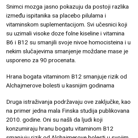
Snimci mozga jasno pokazuju da postoji razlika
između ispitanika sa placebo pilulama i
vitaminskom suplementacijom. Svi učesnici koji
su uzimali visoke doze folne kiseline i vitamina
B6 i B12 su smanjili svoje nivoe homocisteina i u
nekim slučajevima smanjenje moždane mase je
usporeno za 90 procenata.
Hrana bogata vitaminom B12 smanjuje rizik od
Alchajmerove bolesti u kasnijim godinama
Druga istraživanja podržavaju ove zaključke, kao
na primer jedna mala Finska studija publikovana
2010. godine. Oni su našli da ljudi koji
konzumiraju hranu bogatu vitaminom B12
smanjuju rizik od Alchajmerove bolesti u svojim