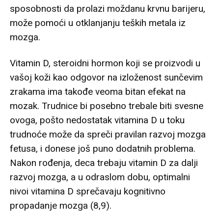
sposobnosti da prolazi moždanu krvnu barijeru,
može pomoći u otklanjanju teških metala iz
mozga.
Vitamin D, steroidni hormon koji se proizvodi u
vašoj koži kao odgovor na izloženost sunčevim
zrakama ima takođe veoma bitan efekat na
mozak. Trudnice bi posebno trebale biti svesne
ovoga, pošto nedostatak vitamina D u toku
trudnoće može da spreči pravilan razvoj mozga
fetusa, i donese još puno dodatnih problema.
Nakon rođenja, deca trebaju vitamin D za dalji
razvoj mozga, a u odraslom dobu, optimalni
nivoi vitamina D sprečavaju kognitivno
propadanje mozga (8,9).