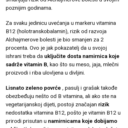
poznijim godinama.
Za svaku jedinicu uvećanja u markeru vitamina
B12 (holotranskobalamin), rizik od razvoja
Alchajmerove bolesti je bio smanjen za 2
procenta. Ovo je jak pokazatelj da u svojoj
ishrani treba da
uključite dosta namirnica koje
sadrže vitamin B
, kao što su meso, jaja, mlečni
proizvodi i riba ulovljena u divljini.
Lisnato zeleno povrće
, pasulj i grašak takođe
obezbeđuju nešto od B vitamina, ali ako ste na
vegetarijanskoj dijeti,
postoji značajan
rizik
nedostatka vitamina B12
, pošto je vitamin B12 u
prirodi prisutan u
namirnicama koje dobijamo