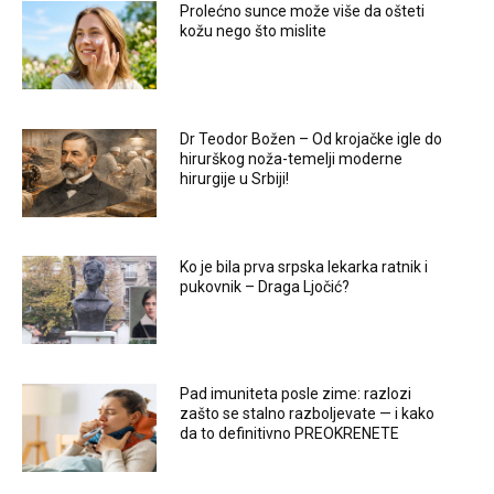
Prolećno sunce može više da ošteti
kožu nego što mislite
Dr Teodor Božen – Od krojačke igle do
hirurškog noža-temelji moderne
hirurgije u Srbiji!
Ko je bila prva srpska lekarka ratnik i
pukovnik – Draga Ljočić?
Pad imuniteta posle zime: razlozi
zašto se stalno razboljevate — i kako
da to definitivno PREOKRENETE