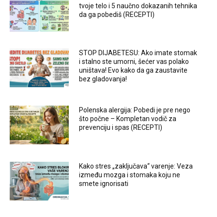
tvoje telo i 5 naučno dokazanih tehnika
da ga pobediš (RECEPTI)
STOP DIJABETESU: Ako imate stomak
i stalno ste umorni, šećer vas polako
uništava! Evo kako da ga zaustavite
bez gladovanja!
Polenska alergija: Pobedi je pre nego
što počne – Kompletan vodič za
prevenciju i spas (RECEPTI)
Kako stres „zaključava“ varenje: Veza
između mozga i stomaka koju ne
smete ignorisati