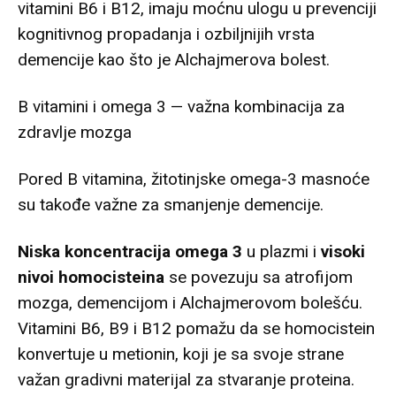
vitamini B6 i B12, imaju moćnu ulogu u prevenciji
kognitivnog propadanja i
ozbiljnijih vrsta
demencije kao što je Alchajmerova bolest
.
B vitamini i omega 3 — važna kombinacija za
zdravlje mozga
Pored B vitamina, žitotinjske omega-3 masnoće
su takođe važne za smanjenje demencije.
Niska koncentracija omega 3
u plazmi i
visoki
nivoi homocisteina
se povezuju sa atrofijom
mozga, demencijom i Alchajmerovom bolešću.
Vitamini B6, B9 i B12 pomažu da se homocistein
konvertuje u metionin, koji je sa svoje strane
važan gradivni materijal za stvaranje proteina.