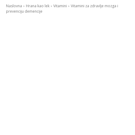
Naslovna
Hrana kao lek
Vitamini
Vitamini za zdravlje mozga i
prevenciju demencije