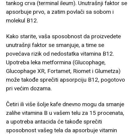
tankog crva (terminal ileum). Unutrašnji faktor se
apsorbuje prvo, a zatim povlači sa sobom i
molekul B12.
Kako starite, vaša sposobnost da proizvedete
unutrašnji faktor se smanjuje, a time se
povećava rizik od nedostatka vitamina B12.
Upotreba leka metformina (Glucophage,
Glucophage XR, Fortamet, Riomet i Glumetza)
može takođe sprečiti apsorpciju B12, pogotovo
pri većim dozama.
Četiri ili više šolje kafe dnevno mogu da smanje
zalihe vitamina B u vašem telu za 15 procenata,
a upotreba antacida će takođe sprečiti
sposobnost vašeg tela da apsorbuje vitamin