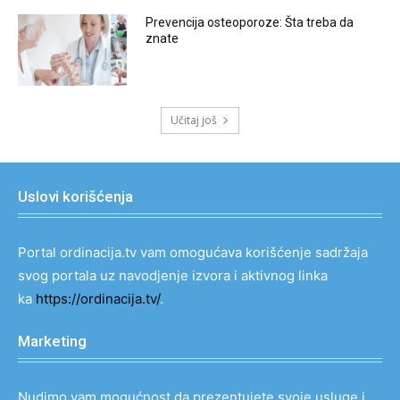
Prevencija osteoporoze: Šta treba da
znate
Učitaj još
Uslovi korišćenja
Portal ordinacija.tv vam omogućava korišćenje sadržaja
svog portala uz navodjenje izvora i aktivnog linka
ka
https://ordinacija.tv/
.
Marketing
Nudimo vam mogućnost da prezentujete svoje usluge i