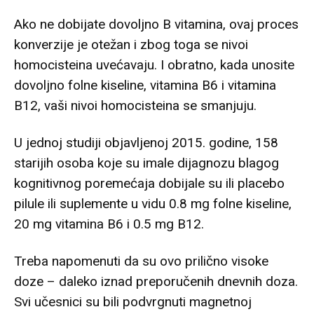
Ako ne dobijate dovoljno B vitamina, ovaj proces
konverzije je otežan i zbog toga se nivoi
homocisteina uvećavaju. I obratno, kada unosite
dovoljno folne kiseline, vitamina B6 i vitamina
B12, vaši nivoi homocisteina se smanjuju.
U jednoj studiji objavljenoj 2015. godine, 158
starijih osoba koje su imale dijagnozu blagog
kognitivnog poremećaja dobijale su ili placebo
pilule ili suplemente u vidu 0.8 mg folne kiseline,
20 mg vitamina B6 i 0.5 mg B12.
Treba napomenuti da su ovo prilično visoke
doze – daleko iznad preporučenih dnevnih doza.
Svi učesnici su bili podvrgnuti magnetnoj