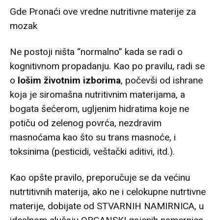
Gde Pronaći ove vredne nutritivne materije za
mozak
Ne postoji ništa “normalno” kada se radi o
kognitivnom propadanju. Kao po pravilu, radi se
o
lošim životnim izborima
, počevši od ishrane
koja je siromašna nutritivnim materijama, a
bogata šećerom, ugljenim hidratima koje ne
potiču od zelenog povrća, nezdravim
masnoćama kao što su trans masnoće, i
toksinima (pesticidi, veštački aditivi, itd.).
Kao opšte pravilo, preporučuje se da većinu
nutrtitivnih materija, ako ne i celokupne nutrtivne
materije, dobijate od STVARNIH NAMIRNICA, u