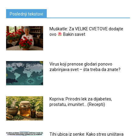
Poslednji tekstovi
Muškatle: Za VELIKE CVETOVE dodajte
ovo
Bakin savet
Virus koji prenose glodari ponovo
zabrinjava svet – šta treba da znate?
Kopriva: Prirodni lek za dijabetes,
prostatu, imunitet… (Recepti)
Tihi ubica iz senke: Kako stres uništava