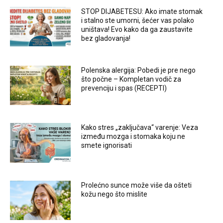
STOP DIJABETESU: Ako imate stomak
i stalno ste umorni, šećer vas polako
uništava! Evo kako da ga zaustavite
bez gladovanja!
Polenska alergija: Pobedi je pre nego
što počne – Kompletan vodič za
prevenciju i spas (RECEPTI)
Kako stres „zaključava“ varenje: Veza
između mozga i stomaka koju ne
smete ignorisati
Prolećno sunce može više da ošteti
kožu nego što mislite