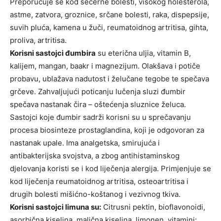
Preporučuje se kod šečerne bolesti, visokog holesterola,
astme, zatvora, groznice, srčane bolesti, raka, dispepsije,
suvih pluća, kamena u žuči, reumatoidnog artritisa, gihta,
proliva, artritisa.
Korisni sastojci đumbira
su eterična uljia, vitamin B,
kalijem, mangan, baakr i magnezijum. Olakšava i potiče
probavu, ublažava nadutost i želučane tegobe te spečava
grčeve. Zahvaljujući poticanju lučenja sluzi đumbir
spečava nastanak čira – oštećenja sluznice želuca.
Sastojci koje đumbir sadrži korisni su u sprečavanju
procesa biosinteze prostaglandina, koji je odgovoran za
nastanak upale. Ima analgetska, smirujuća i
antibakterijska svojstva, a zbog antihistaminskog
djelovanja koristi se i kod liječenja alergija. Primjenjuje se
kod liječenja reumatoidnog artritisa, osteoartritisa i
drugih bolesti mišićno-koštanog i vezivnog tkiva.
Korisni sastojci limuna su:
Citrusni pektin, bioflavonoidi,
asorbična kiselina, malična kiselina, limonen, vitamini: