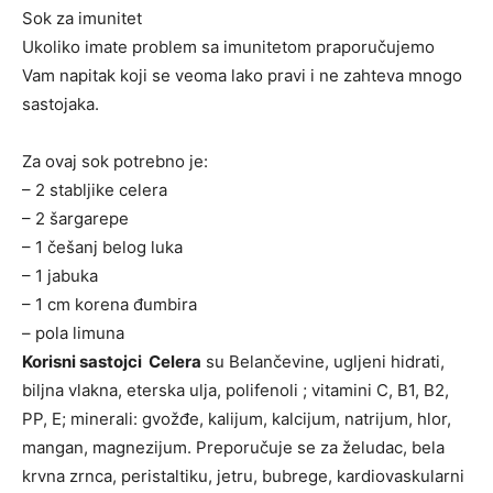
Sok za imunitet
Ukoliko imate problem sa imunitetom praporučujemo
Vam napitak koji se veoma lako pravi i ne zahteva mnogo
sastojaka.
Za ovaj sok potrebno je:
– 2 stabljike celera
– 2 šargarepe
– 1 češanj belog luka
– 1 jabuka
– 1 cm korena đumbira
– pola limuna
Korisni sastojci Celera
su Belančevine, ugljeni hidrati,
biljna vlakna, eterska ulja, polifenoli ; vitamini C, B1, B2,
PP, E; minerali: gvožđe, kalijum, kalcijum, natrijum, hlor,
mangan, magnezijum. Preporučuje se za želudac, bela
krvna zrnca, peristaltiku, jetru, bubrege, kardiovaskularni