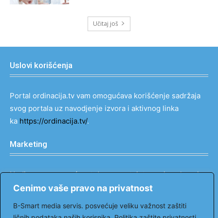
Učitaj još
Uslovi korišćenja
Portal ordinacija.tv vam omogućava korišćenje sadržaja
svog portala uz navodjenje izvora i aktivnog linka
ka
https://ordinacija.tv/
.
Marketing
Nudimo vam mogućnost da prezentujete svoje usluge i
proizvode na najefektniji način u svim medijima sa
Cenimo vaše pravo na privatnost
popustom do 90%.
B-Smart media servis. posvećuje veliku važnost zaštiti
Kontakt: tel: 069 121 00 66
ličnih podataka naših korisnika. Politika zaštite privatnosti