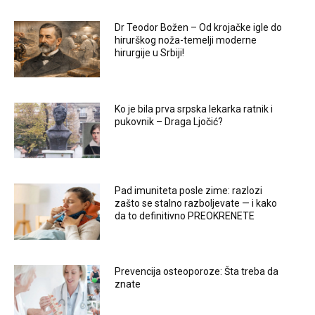
Dr Teodor Božen – Od krojačke igle do
hirurškog noža-temelji moderne
hirurgije u Srbiji!
Ko je bila prva srpska lekarka ratnik i
pukovnik – Draga Ljočić?
Pad imuniteta posle zime: razlozi
zašto se stalno razboljevate — i kako
da to definitivno PREOKRENETE
Prevencija osteoporoze: Šta treba da
znate