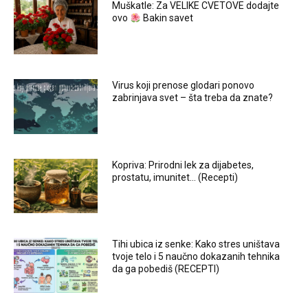
Muškatle: Za VELIKE CVETOVE dodajte
ovo
Bakin savet
Virus koji prenose glodari ponovo
zabrinjava svet – šta treba da znate?
Kopriva: Prirodni lek za dijabetes,
prostatu, imunitet… (Recepti)
Tihi ubica iz senke: Kako stres uništava
tvoje telo i 5 naučno dokazanih tehnika
da ga pobediš (RECEPTI)