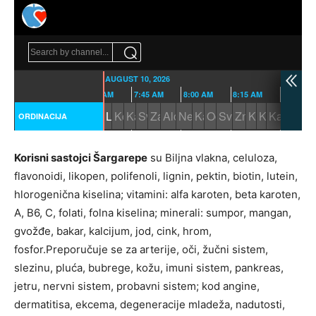
Korisni sastojci Šargarepe
su Biljna vlakna, celuloza,
flavonoidi, likopen, polifenoli, lignin, pektin, biotin, lutein,
hlorogenična kiselina; vitamini: alfa karoten, beta karoten,
A, B6, C, folati, folna kiselina; minerali: sumpor, mangan,
gvožđe, bakar, kalcijum, jod, cink, hrom,
fosfor.Preporučuje se za arterije, oči, žučni sistem,
slezinu, pluća, bubrege, kožu, imuni sistem, pankreas,
jetru, nervni sistem, probavni sistem; kod angine,
dermatitisa, ekcema, degeneracije mladeža, nadutosti,