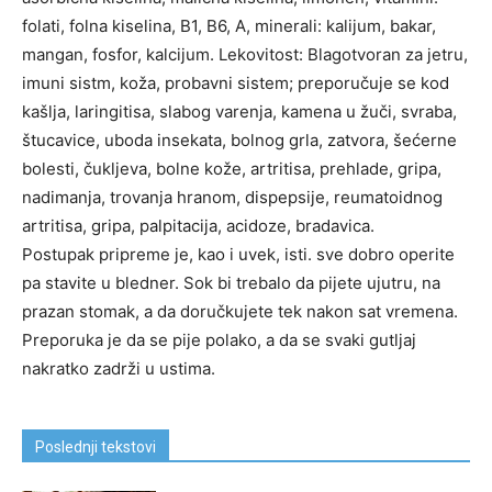
folati, folna kiselina, B1, B6, A, minerali: kalijum, bakar,
mangan, fosfor, kalcijum. Lekovitost: Blagotvoran za jetru,
imuni sistm, koža, probavni sistem; preporučuje se kod
kašlja, laringitisa, slabog varenja, kamena u žuči, svraba,
štucavice, uboda insekata, bolnog grla, zatvora, šećerne
bolesti, čukljeva, bolne kože, artritisa, prehlade, gripa,
nadimanja, trovanja hranom, dispepsije, reumatoidnog
artritisa, gripa, palpitacija, acidoze, bradavica.
Postupak pripreme je, kao i uvek, isti. sve dobro operite
pa stavite u bledner. Sok bi trebalo da pijete ujutru, na
prazan stomak, a da doručkujete tek nakon sat vremena.
Preporuka je da se pije polako, a da se svaki gutljaj
nakratko zadrži u ustima.
Poslednji tekstovi