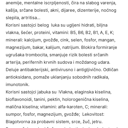
anemije, mentalne iscrpljenosti, čira na slabog varenja,
kašlja, srčane bolesti, akni, dijaree, dizenterije, noćnog
slepila, artritisa…
Korisni sastojci belog luka su ugljeni hidrati, biljna
vlakna, šećer, proteini, vitamini: B5, B6, B2, B1, A, E, K;
minerali: kalcijum, gvožđe, cink, selen, fosfor, mangan,
magnezijum, bakar, kalijum, natrijum. Blokira formiranje
ugrušaka trombocita, smanjuje rizik bolesti srčanih
arterija, perifernih krvnih sudova i moždanog udara.
Deluje antibakterijski, antivirusno i antigljivično. Odličan
antioksidans, pomaže uklanjanju sobodnih radikala,
imunotonik.
Korisni sastojci jabuka su :Vlakna, elaginska kiselina,
bioflavonoidi, tanini, pektin, holorogenična kiselina,
malična kiselina; vitamini: alfa-karoten, C; minerali:
sumpor, fosfor, magnezijum, gvožđe; Lekovitost:
Blagotvorna za probavni sistem, srce, žuč, jetru.